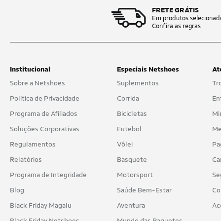
FRETE GRÁTIS
Em produtos selecionad
Confira as regras
Institucional
Especiais Netshoes
At
Sobre a Netshoes
Suplementos
Tr
Política de Privacidade
Corrida
En
Programa de Afiliados
Bicicletas
Mi
Soluções Corporativas
Futebol
Me
Regulamentos
Vôlei
Pa
Relatórios
Basquete
Ca
Programa de Integridade
Motorsport
Se
Blog
Saúde Bem-Estar
Co
Black Friday Magalu
Aventura
Ac
Black Friday Netshoes
Mundo das Raquetes