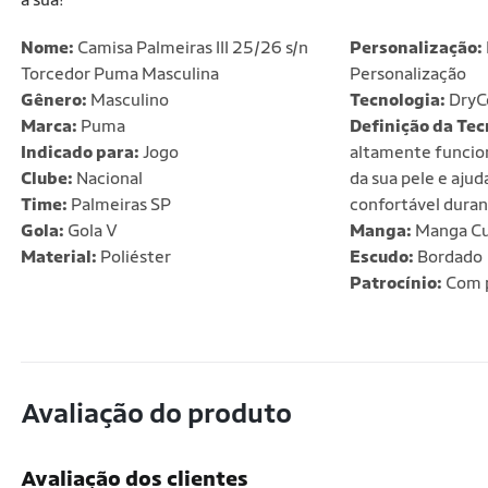
Nome:
Camisa Palmeiras III 25/26 s/n
Personalização:
Torcedor Puma Masculina
Personalização
Gênero:
Masculino
Tecnologia:
DryCe
Marca:
Puma
Definição da Tec
Indicado para:
Jogo
altamente funcion
Clube:
Nacional
da sua pele e aju
Time:
Palmeiras SP
confortável durant
Gola:
Gola V
Manga:
Manga Cu
Material:
Poliéster
Escudo:
Bordado
Patrocínio:
Com p
Avaliação do produto
Avaliação dos clientes