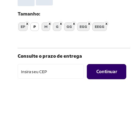
Tamanho
EP
P
M
G
GG
EGG
EEGG
Consulte o prazo de entrega
Continuar
Insira seu CEP