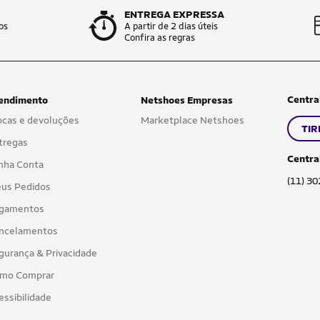
ENTREGA EXPRESSA
os
A partir de 2 dias úteis
Confira as regras
Centra
endimento
Netshoes Empresas
ocas e devoluções
Marketplace Netshoes
TIR
tregas
Centra
nha Conta
(11) 3
us Pedidos
gamentos
ncelamentos
gurança & Privacidade
mo Comprar
essibilidade