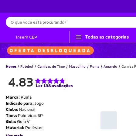
Busca
Todas as categorias
Inserir CEP
Home
Futebol
Camisas de Time
Masculino
Puma
Amarelo
Camisa P
4.83
Ler 138 avaliações
Marca:
Puma
Indicado para:
Jogo
Clube:
Nacional
Time:
Palmeiras SP
Gola:
Gola V
Material:
Poliéster
Ver mais