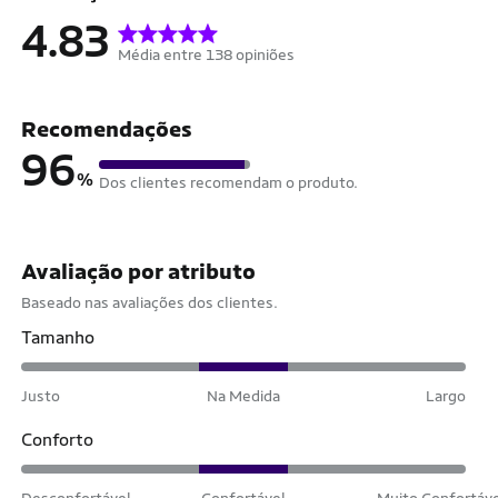
4.83
Média entre 138 opiniões
Recomendações
96
%
Dos clientes recomendam o produto.
Avaliação por atributo
Baseado nas avaliações dos clientes.
Tamanho
Justo
Na Medida
Largo
Conforto
Desconfortável
Confortável
Muito Confortáv