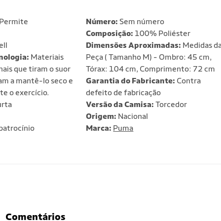
Permite
Número:
Sem número
Composição:
100% Poliéster
ll
Dimensões Aproximadas:
Medidas d
nologia:
Materiais
Peça ( Tamanho M) - Ombro: 45 cm,
ais que tiram o suor
Tórax: 104 cm, Comprimento: 72 cm
dam a mantê-lo seco e
Garantia do Fabricante:
Contra
e o exercício.
defeito de fabricação
rta
Versão da Camisa:
Torcedor
Origem:
Nacional
atrocínio
Marca:
Puma
Comentários