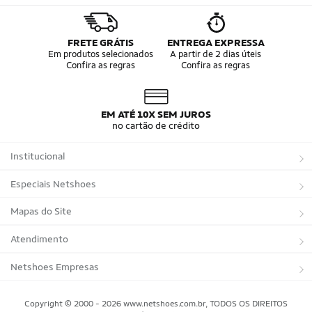
FRETE GRÁTIS
ENTREGA EXPRESSA
Em produtos selecionados
A partir de 2 dias úteis
Confira as regras
Confira as regras
EM ATÉ 10X SEM JUROS
no cartão de crédito
Institucional
Sobre a Netshoes
Especiais Netshoes
Política de Privacidade
Suplementos
Mapas do Site
Programa de Afiliados
Corrida
Marcas
Atendimento
Regulamentos
Bicicletas
Tipos de Produtos
Trocas e devoluções
Netshoes Empresas
Relatórios
Futebol
Departamentos
Entregas
Marketplace Netshoes
Copyright © 2000 - 2026 www.netshoes.com.br, TODOS OS DIREITOS