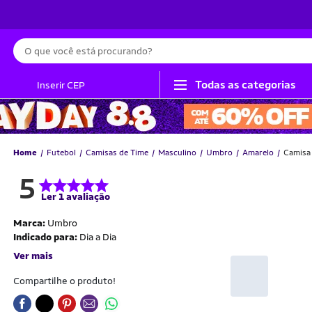
Busca
Todas as categorias
Inserir CEP
Home
Futebol
Camisas de Time
Masculino
Umbro
Amarelo
Camisa
5
Ler 1 avaliação
Marca:
Umbro
Indicado para:
Dia a Dia
Ver mais
Compartilhe o produto!