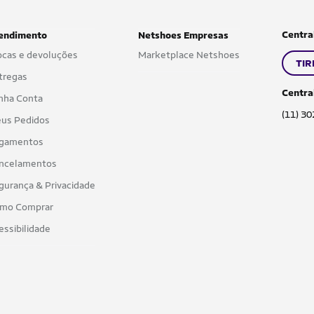
Centra
endimento
Netshoes Empresas
ocas e devoluções
Marketplace Netshoes
TIR
tregas
Centra
nha Conta
(11) 3
us Pedidos
gamentos
ncelamentos
gurança & Privacidade
mo Comprar
essibilidade