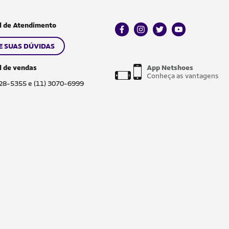
l de Atendimento
facebook
instagram
twitter
youtube
E SUAS DÚVIDAS
l de vendas
App Netshoes
Conheça as vantagens
028-5355 e (11) 3070-6999