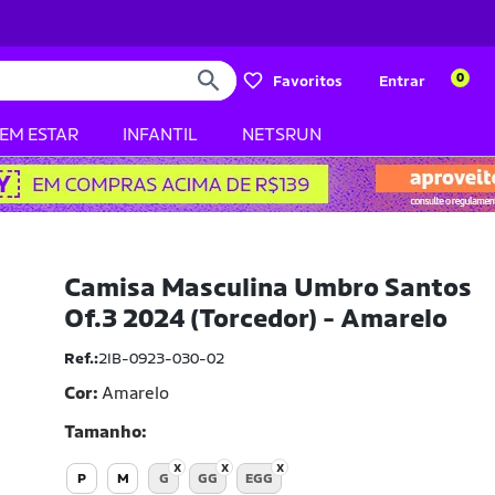
0
Favoritos
Entrar
BEM ESTAR
INFANTIL
NETSRUN
Camisa Masculina Umbro Santos
Of.3 2024 (Torcedor) - Amarelo
Ref.:
2IB-0923-030-02
Cor:
Amarelo
Tamanho
P
M
G
GG
EGG