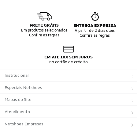
FRETE GRÁTIS
ENTREGA EXPRESSA
Em produtos selecionados
A partir de 2 dias úteis
Confira as regras
Confira as regras
EM ATÉ 10X SEM JUROS
no cartão de crédito
Institucional
Sobre a Netshoes
Especiais Netshoes
Política de Privacidade
Suplementos
Mapas do Site
Programa de Afiliados
Corrida
Marcas
Atendimento
Regulamentos
Bicicletas
Tipos de Produtos
Trocas e devoluções
Netshoes Empresas
Relatórios
Futebol
Departamentos
Entregas
Marketplace Netshoes