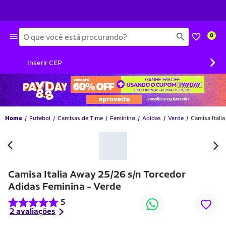
Busca
0
›
Inserir CEP
Home
Futebol
Camisas de Time
Feminino
Adidas
Verde
Camisa Itali
Camisa Italia Away 25/26 s/n Torcedor
Adidas Feminina - Verde
5
2 avaliações