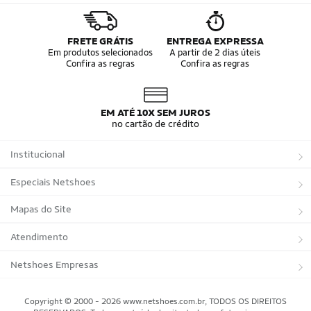
FRETE GRÁTIS
ENTREGA EXPRESSA
Em produtos selecionados
A partir de 2 dias úteis
Confira as regras
Confira as regras
EM ATÉ 10X SEM JUROS
no cartão de crédito
Institucional
Sobre a Netshoes
Especiais Netshoes
Política de Privacidade
Suplementos
Mapas do Site
Programa de Afiliados
Corrida
Marcas
Atendimento
Regulamentos
Bicicletas
Tipos de Produtos
Trocas e devoluções
Netshoes Empresas
Relatórios
Futebol
Departamentos
Entregas
Marketplace Netshoes
Copyright © 2000 - 2026 www.netshoes.com.br, TODOS OS DIREITOS