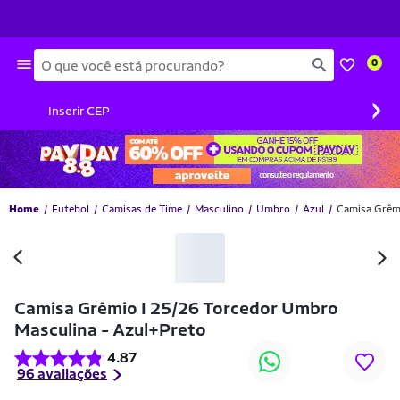
Busca
0
›
Inserir CEP
Home
Futebol
Camisas de Time
Masculino
Umbro
Azul
Camisa Grêmi
-15% OFF
Camisa Grêmio I 25/26 Torcedor Umbro
Masculina - Azul+Preto
4.87
96 avaliações