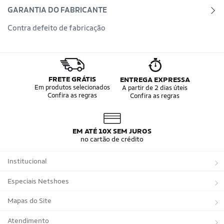
GARANTIA DO FABRICANTE
Contra defeito de fabricação
FRETE GRÁTIS
ENTREGA EXPRESSA
Em produtos selecionados
A partir de 2 dias úteis
Confira as regras
Confira as regras
EM ATÉ 10X SEM JUROS
no cartão de crédito
Institucional
Sobre a Netshoes
Especiais Netshoes
Política de Privacidade
Suplementos
Mapas do Site
Programa de Afiliados
Corrida
Marcas
Atendimento