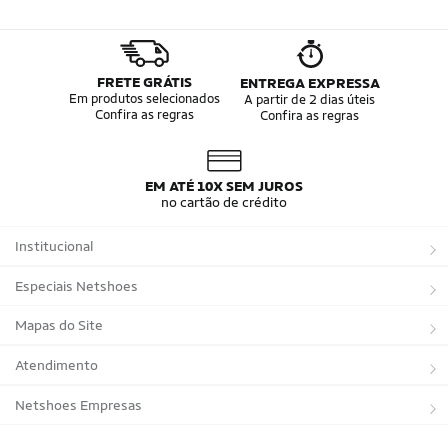
FRETE GRÁTIS
ENTREGA EXPRESSA
Em produtos selecionados
A partir de 2 dias úteis
Confira as regras
Confira as regras
EM ATÉ 10X SEM JUROS
no cartão de crédito
Institucional
Sobre a Netshoes
Especiais Netshoes
Política de Privacidade
Suplementos
Mapas do Site
Programa de Afiliados
Corrida
Marcas
Atendimento
Regulamentos
Bicicletas
Tipos de Produtos
Trocas e devoluções
Netshoes Empresas
Relatórios
Futebol
Departamentos
Entregas
Marketplace Netshoes