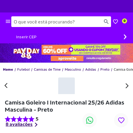
Busca
0
›
Inserir CEP
Home
Futebol
Camisas de Time
Masculino
Adidas
Preto
Camisa Gole
Camisa Goleiro I Internacional 25/26 Adidas
Masculina - Preto
5
8 avaliações