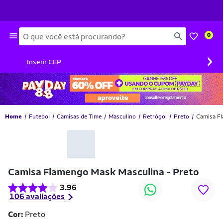
Busca
0
›
Inserir CEP
Home
Futebol
Camisas de Time
Masculino
Retrôgol
Preto
Camisa Fl
-10% OFF
Camisa Flamengo Mask Masculina - Preto
3.96
106 avaliações
Cor:
Preto