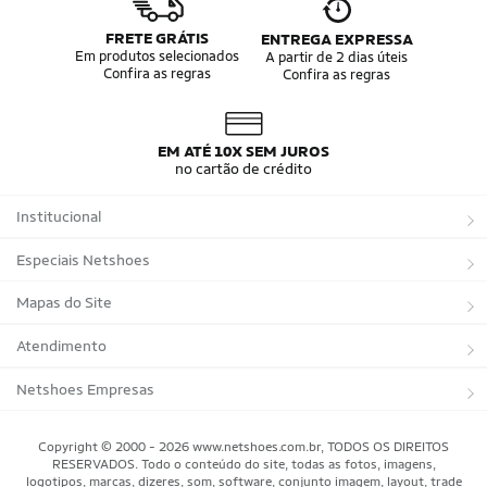
FRETE GRÁTIS
ENTREGA EXPRESSA
Em produtos selecionados
A partir de 2 dias úteis
Confira as regras
Confira as regras
EM ATÉ 10X SEM JUROS
no cartão de crédito
Institucional
Sobre a Netshoes
Especiais Netshoes
Política de Privacidade
Suplementos
Mapas do Site
Programa de Afiliados
Corrida
Marcas
Atendimento
Regulamentos
Bicicletas
Tipos de Produtos
Trocas e devoluções
Netshoes Empresas
Relatórios
Futebol
Departamentos
Entregas
Marketplace Netshoes
Copyright © 2000 - 2026 www.netshoes.com.br, TODOS OS DIREITOS
Programa de Integridade
RESERVADOS. Todo o conteúdo do site, todas as fotos, imagens,
Vôlei
Minha Conta
logotipos, marcas, dizeres, som, software, conjunto imagem, layout, trade