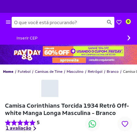
Busca
0
›
Inserir CEP
Home
Futebol
Camisas de Time
Masculino
Retrôgol
Branco
Camisa 
-10% OFF
Camisa Corinthians Torcida 1934 Retrô Off-
white Manga Longa Masculina - Branco
5
1 avaliação