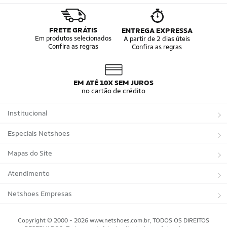
FRETE GRÁTIS
ENTREGA EXPRESSA
Em produtos selecionados
A partir de 2 dias úteis
Confira as regras
Confira as regras
EM ATÉ 10X SEM JUROS
no cartão de crédito
Institucional
Sobre a Netshoes
Especiais Netshoes
Política de Privacidade
Suplementos
Mapas do Site
Programa de Afiliados
Corrida
Marcas
Atendimento
Regulamentos
Bicicletas
Tipos de Produtos
Trocas e devoluções
Netshoes Empresas
Relatórios
Futebol
Departamentos
Entregas
Marketplace Netshoes
Copyright © 2000 - 2026 www.netshoes.com.br, TODOS OS DIREITOS