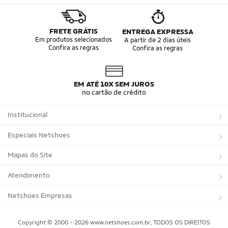
FRETE GRÁTIS
ENTREGA EXPRESSA
Em produtos selecionados
A partir de 2 dias úteis
Confira as regras
Confira as regras
EM ATÉ 10X SEM JUROS
no cartão de crédito
Institucional
Sobre a Netshoes
Especiais Netshoes
Política de Privacidade
Suplementos
Mapas do Site
Programa de Afiliados
Corrida
Marcas
Atendimento
Regulamentos
Bicicletas
Tipos de Produtos
Trocas e devoluções
Netshoes Empresas
Relatórios
Futebol
Departamentos
Entregas
Marketplace Netshoes
Copyright © 2000 - 2026 www.netshoes.com.br, TODOS OS DIREITOS