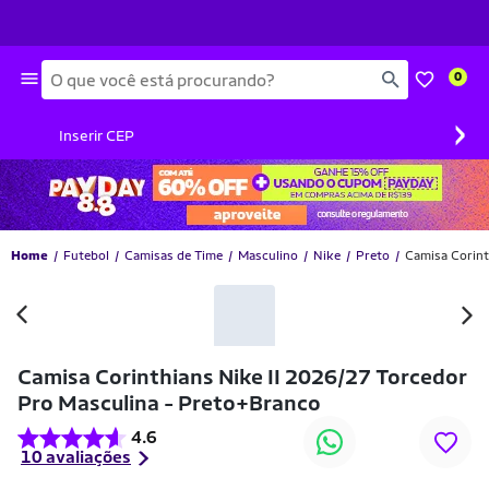
Busca
0
›
Inserir CEP
Home
Futebol
Camisas de Time
Masculino
Nike
Preto
Camisa Corint
Camisa Corinthians Nike II 2026/27 Torcedor
Pro Masculina - Preto+Branco
4.6
10 avaliações