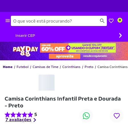
Busca
0
›
Inserir CEP
Home
Futebol
Camisas de Time
Corinthians
Preto
Camisa Corinthians 
-14% OFF
Camisa Corinthians Infantil Preta e Dourada
- Preto
5
7 avaliações