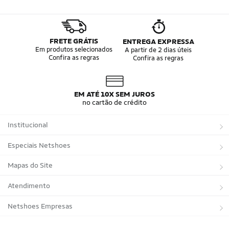
FRETE GRÁTIS
ENTREGA EXPRESSA
Em produtos selecionados
A partir de 2 dias úteis
Confira as regras
Confira as regras
EM ATÉ 10X SEM JUROS
no cartão de crédito
Institucional
Sobre a Netshoes
Especiais Netshoes
Política de Privacidade
Suplementos
Mapas do Site
Programa de Afiliados
Corrida
Marcas
Atendimento
Regulamentos
Bicicletas
Tipos de Produtos
Trocas e devoluções
Netshoes Empresas
Relatórios
Futebol
Departamentos
Entregas
Marketplace Netshoes