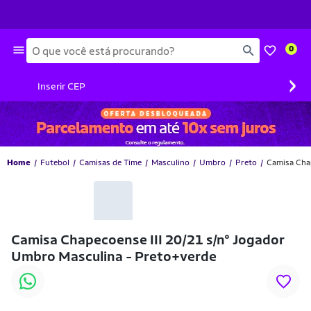
Busca
0
›
Inserir CEP
Home
Futebol
Camisas de Time
Masculino
Umbro
Preto
Camisa Chap
Camisa Chapecoense III 20/21 s/n° Jogador
Umbro Masculina - Preto+verde