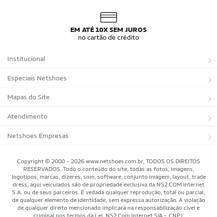
EM ATÉ 10X SEM JUROS
no cartão de crédito
Institucional
Sobre a Netshoes
Especiais Netshoes
Política de Privacidade
Suplementos
Mapas do Site
Programa de Afiliados
Corrida
Marcas
Atendimento
Regulamentos
Bicicletas
Tipos de Produtos
Trocas e devoluções
Netshoes Empresas
Relatórios
Futebol
Departamentos
Entregas
Marketplace Netshoes
Copyright © 2000 - 2026 www.netshoes.com.br, TODOS OS DIREITOS
Programa de Integridade
RESERVADOS. Todo o conteúdo do site, todas as fotos, imagens,
Vôlei
Minha Conta
logotipos, marcas, dizeres, som, software, conjunto imagem, layout, trade
dress, aqui veiculados são de propriedade exclusiva da NS2.COM Internet
Blog
Basquete
Meus Pedidos
S.A. ou de seus parceiros. É vedada qualquer reprodução, total ou parcial,
de qualquer elemento de identidade, sem expressa autorização. A violação
Black Friday Magalu
Motorsport
Pagamentos
de qualquer direito mencionado implicará na responsabilização cível e
criminal nos termos da Lei. NS2.Com Internet S/A - CNPJ: