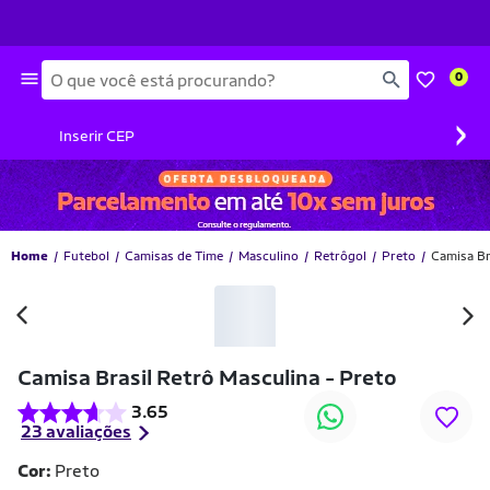
Busca
0
›
Inserir CEP
Home
Futebol
Camisas de Time
Masculino
Retrôgol
Preto
Camisa Br
-55% OFF
Camisa Brasil Retrô Masculina - Preto
3.65
23 avaliações
Cor:
Preto