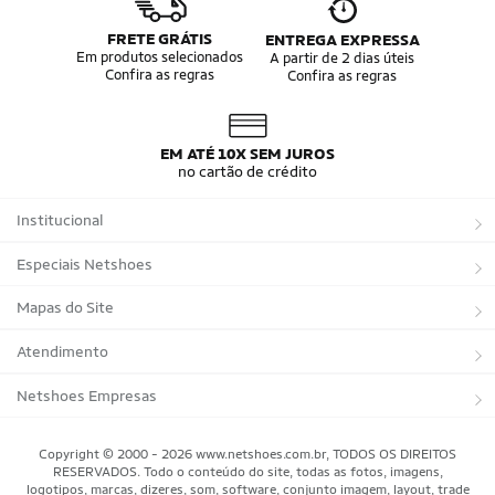
FRETE GRÁTIS
ENTREGA EXPRESSA
Em produtos selecionados
A partir de 2 dias úteis
Confira as regras
Confira as regras
EM ATÉ 10X SEM JUROS
no cartão de crédito
Institucional
Sobre a Netshoes
Especiais Netshoes
Política de Privacidade
Suplementos
Mapas do Site
Programa de Afiliados
Corrida
Marcas
Atendimento
Regulamentos
Bicicletas
Tipos de Produtos
Trocas e devoluções
Netshoes Empresas
Relatórios
Futebol
Departamentos
Entregas
Marketplace Netshoes
Copyright © 2000 - 2026 www.netshoes.com.br, TODOS OS DIREITOS
Programa de Integridade
RESERVADOS. Todo o conteúdo do site, todas as fotos, imagens,
Vôlei
Minha Conta
logotipos, marcas, dizeres, som, software, conjunto imagem, layout, trade