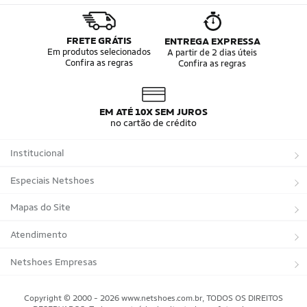
FRETE GRÁTIS
ENTREGA EXPRESSA
Em produtos selecionados
A partir de 2 dias úteis
Confira as regras
Confira as regras
EM ATÉ 10X SEM JUROS
no cartão de crédito
Institucional
Sobre a Netshoes
Especiais Netshoes
Política de Privacidade
Suplementos
Mapas do Site
Programa de Afiliados
Corrida
Marcas
Atendimento
Regulamentos
Bicicletas
Tipos de Produtos
Trocas e devoluções
Netshoes Empresas
Relatórios
Futebol
Departamentos
Entregas
Marketplace Netshoes
Copyright © 2000 - 2026 www.netshoes.com.br, TODOS OS DIREITOS