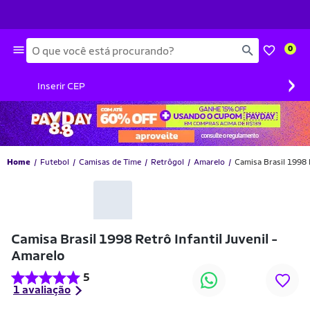
Busca
0
›
Inserir CEP
Home
Futebol
Camisas de Time
Retrôgol
Amarelo
Camisa Brasil 1998 R
-55% OFF
Camisa Brasil 1998 Retrô Infantil Juvenil -
Amarelo
5
1 avaliação