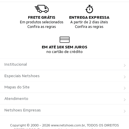
FRETE GRÁTIS
ENTREGA EXPRESSA
Em produtos selecionados
A partir de 2 dias úteis
Confira as regras
Confira as regras
EM ATÉ 10X SEM JUROS
no cartão de crédito
Institucional
Sobre a Netshoes
Especiais Netshoes
Política de Privacidade
Suplementos
Mapas do Site
Programa de Afiliados
Corrida
Marcas
Atendimento
Regulamentos
Bicicletas
Tipos de Produtos
Trocas e devoluções
Netshoes Empresas
Relatórios
Futebol
Departamentos
Entregas
Marketplace Netshoes
Copyright © 2000 - 2026 www.netshoes.com.br, TODOS OS DIREITOS