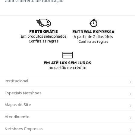
Contra defeito de fabricação
FRETE GRÁTIS
ENTREGA EXPRESSA
Em produtos selecionados
A partir de 2 dias úteis
Confira as regras
Confira as regras
EM ATÉ 10X SEM JUROS
no cartão de crédito
Institucional
Sobre a Netshoes
Especiais Netshoes
Política de Privacidade
Suplementos
Mapas do Site
Programa de Afiliados
Corrida
Marcas
Atendimento
Regulamentos
Bicicletas
Tipos de Produtos
Trocas e devoluções
Netshoes Empresas