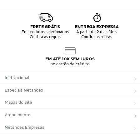
FRETE GRÁTIS
ENTREGA EXPRESSA
Em produtos selecionados
A partir de 2 dias úteis
Confira as regras
Confira as regras
EM ATÉ 10X SEM JUROS
no cartão de crédito
Institucional
Sobre a Netshoes
Especiais Netshoes
Política de Privacidade
Suplementos
Mapas do Site
Programa de Afiliados
Corrida
Marcas
Atendimento
Regulamentos
Bicicletas
Tipos de Produtos
Trocas e devoluções
Netshoes Empresas
Relatórios
Futebol
Departamentos
Entregas
Marketplace Netshoes