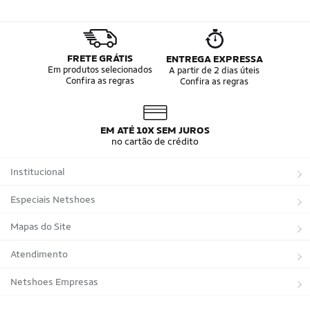
FRETE GRÁTIS
ENTREGA EXPRESSA
Em produtos selecionados
A partir de 2 dias úteis
Confira as regras
Confira as regras
EM ATÉ 10X SEM JUROS
no cartão de crédito
Institucional
Sobre a Netshoes
Especiais Netshoes
Política de Privacidade
Suplementos
Mapas do Site
Programa de Afiliados
Corrida
Marcas
Atendimento
Regulamentos
Bicicletas
Tipos de Produtos
Trocas e devoluções
Netshoes Empresas
Relatórios
Futebol
Departamentos
Entregas
Marketplace Netshoes