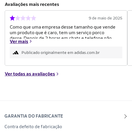
Avaliações mais recentes
9 de maio de 2025
Como que uma empresa desse tamanho que vende
um produto que é caro, tem um serviço porco
desse. Depois de 2 horas em chats e telefone não
Ver mais
consigo pedir trocar a camisa do meu Filho que pedi
e paguei pela personalização. Pediram 24 horas
Publicado originalmente em adidas.com.br
para enviar um formulário que tem mais 48 horas
para ser analisado para trocar um produto. É
simplesmente ridículo.
Ver todas as avaliações
GARANTIA DO FABRICANTE
Contra defeito de fabricação