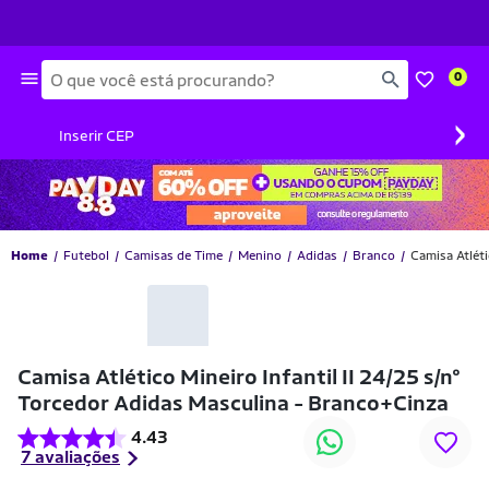
Busca
0
›
Inserir CEP
Home
Futebol
Camisas de Time
Menino
Adidas
Branco
Camisa Atléti
Camisa Atlético Mineiro Infantil II 24/25 s/n°
Torcedor Adidas Masculina - Branco+Cinza
4.43
7 avaliações