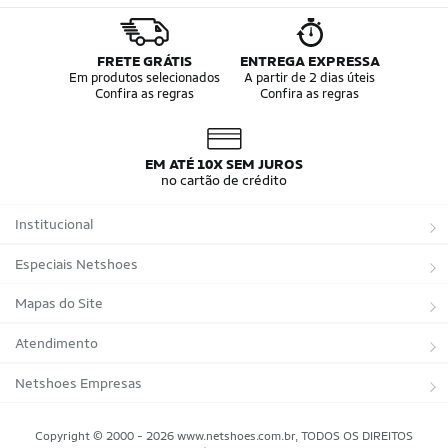
FRETE GRÁTIS
ENTREGA EXPRESSA
Em produtos selecionados
A partir de 2 dias úteis
Confira as regras
Confira as regras
EM ATÉ 10X SEM JUROS
no cartão de crédito
Institucional
Sobre a Netshoes
Especiais Netshoes
Política de Privacidade
Suplementos
Mapas do Site
Programa de Afiliados
Corrida
Marcas
Atendimento
Regulamentos
Bicicletas
Tipos de Produtos
Trocas e devoluções
Netshoes Empresas
Relatórios
Futebol
Departamentos
Entregas
Marketplace Netshoes
Copyright © 2000 - 2026 www.netshoes.com.br, TODOS OS DIREITOS