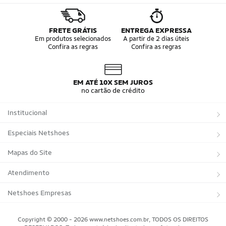
FRETE GRÁTIS
ENTREGA EXPRESSA
Em produtos selecionados
A partir de 2 dias úteis
Confira as regras
Confira as regras
EM ATÉ 10X SEM JUROS
no cartão de crédito
Institucional
Sobre a Netshoes
Especiais Netshoes
Política de Privacidade
Suplementos
Mapas do Site
Programa de Afiliados
Corrida
Marcas
Atendimento
Regulamentos
Bicicletas
Tipos de Produtos
Trocas e devoluções
Netshoes Empresas
Relatórios
Futebol
Departamentos
Entregas
Marketplace Netshoes
Copyright © 2000 - 2026 www.netshoes.com.br, TODOS OS DIREITOS