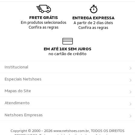
FRETE GRÁTIS
ENTREGA EXPRESSA
Em produtos selecionados
A partir de 2 dias úteis
Confira as regras
Confira as regras
EM ATÉ 10X SEM JUROS
no cartão de crédito
Institucional
Sobre a Netshoes
Especiais Netshoes
Política de Privacidade
Suplementos
Mapas do Site
Programa de Afiliados
Corrida
Marcas
Atendimento
Regulamentos
Bicicletas
Tipos de Produtos
Trocas e devoluções
Netshoes Empresas
Relatórios
Futebol
Departamentos
Entregas
Marketplace Netshoes
Copyright © 2000 - 2026 www.netshoes.com.br, TODOS OS DIREITOS