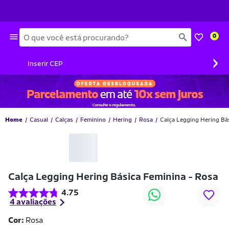
Busca
0
›
Inserir CEP
Home
Casual
Calças
Feminino
Hering
Rosa
Calça Legging Hering Bá
-38% OFF
Calça Legging Hering Básica Feminina - Rosa
4.75
4 avaliações
Cor:
Rosa