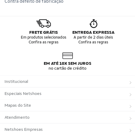
Contra defeito de fabricação
FRETE GRÁTIS
ENTREGA EXPRESSA
Em produtos selecionados
A partir de 2 dias úteis
Confira as regras
Confira as regras
EM ATÉ 10X SEM JUROS
no cartão de crédito
Institucional
Sobre a Netshoes
Especiais Netshoes
Política de Privacidade
Suplementos
Mapas do Site
Programa de Afiliados
Corrida
Marcas
Atendimento
Regulamentos
Bicicletas
Tipos de Produtos
Trocas e devoluções
Netshoes Empresas