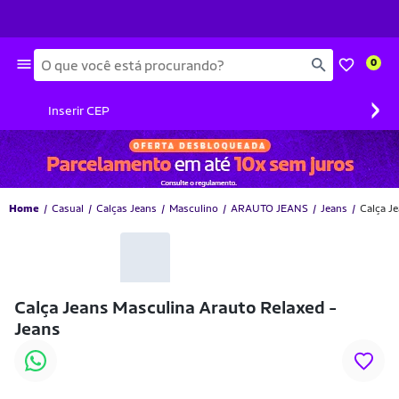
Busca
0
›
Inserir CEP
Home
Casual
Calças Jeans
Masculino
ARAUTO JEANS
Jeans
Calça J
Calça Jeans Masculina Arauto Relaxed -
Jeans