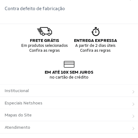
Contra defeito de fabricação
FRETE GRÁTIS
ENTREGA EXPRESSA
Em produtos selecionados
A partir de 2 dias úteis
Confira as regras
Confira as regras
EM ATÉ 10X SEM JUROS
no cartão de crédito
Institucional
Sobre a Netshoes
Especiais Netshoes
Política de Privacidade
Suplementos
Mapas do Site
Programa de Afiliados
Corrida
Marcas
Atendimento
Regulamentos