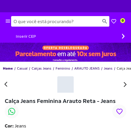
Busca
0
›
Inserir CEP
Home
Casual
Calças Jeans
Feminino
ARAUTO JEANS
Jeans
Calça Je
Calça Jeans Feminina Arauto Reta - Jeans
Cor:
Jeans