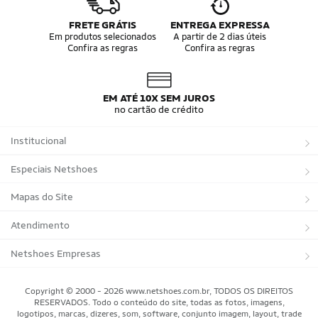
FRETE GRÁTIS
ENTREGA EXPRESSA
Em produtos selecionados
A partir de 2 dias úteis
Confira as regras
Confira as regras
EM ATÉ 10X SEM JUROS
no cartão de crédito
Institucional
Sobre a Netshoes
Especiais Netshoes
Política de Privacidade
Suplementos
Mapas do Site
Programa de Afiliados
Corrida
Marcas
Atendimento
Regulamentos
Bicicletas
Tipos de Produtos
Trocas e devoluções
Netshoes Empresas
Relatórios
Futebol
Departamentos
Entregas
Marketplace Netshoes
Copyright © 2000 - 2026 www.netshoes.com.br, TODOS OS DIREITOS
Programa de Integridade
RESERVADOS. Todo o conteúdo do site, todas as fotos, imagens,
Vôlei
Minha Conta
logotipos, marcas, dizeres, som, software, conjunto imagem, layout, trade