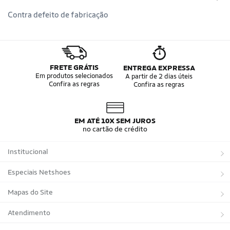
Contra defeito de fabricação
FRETE GRÁTIS
ENTREGA EXPRESSA
Em produtos selecionados
A partir de 2 dias úteis
Confira as regras
Confira as regras
EM ATÉ 10X SEM JUROS
no cartão de crédito
Institucional
Sobre a Netshoes
Especiais Netshoes
Política de Privacidade
Suplementos
Mapas do Site
Programa de Afiliados
Corrida
Marcas
Atendimento
Regulamentos