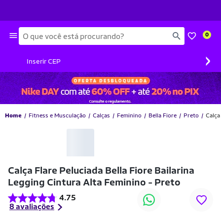
Busca
0
›
Inserir CEP
Home
Fitness e Musculação
Calças
Feminino
Bella Fiore
Preto
Calça
-55% OFF
Calça Flare Peluciada Bella Fiore Bailarina
Legging Cintura Alta Feminino - Preto
4.75
8 avaliações