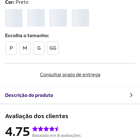
Cor:
Preto
Escolha o
tamanho
P
M
G
GG
Consultar prazo de entrega
Descrição do produto
Avaliação dos clientes
4.75
Baseado em 8 avaliações