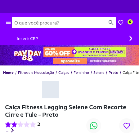
Busca
0
›
Inserir CEP
Home
Fitness e Musculação
Calças
Feminino
Selene
Preto
Calça Fit
_
Calça Fitness Legging Selene Com Recorte
Cirre e Tule - Preto
2
_