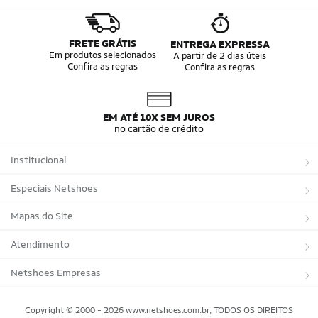
FRETE GRÁTIS
ENTREGA EXPRESSA
Em produtos selecionados
A partir de 2 dias úteis
Confira as regras
Confira as regras
EM ATÉ 10X SEM JUROS
no cartão de crédito
Institucional
Sobre a Netshoes
Especiais Netshoes
Política de Privacidade
Suplementos
Mapas do Site
Programa de Afiliados
Corrida
Marcas
Atendimento
Regulamentos
Bicicletas
Tipos de Produtos
Trocas e devoluções
Netshoes Empresas
Relatórios
Futebol
Departamentos
Entregas
Marketplace Netshoes
Copyright © 2000 - 2026 www.netshoes.com.br, TODOS OS DIREITOS