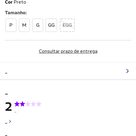
Cor
Preto
Tamanho
P
M
G
GG
EGG
Consultar prazo de entrega
_
_
2
_
_
_