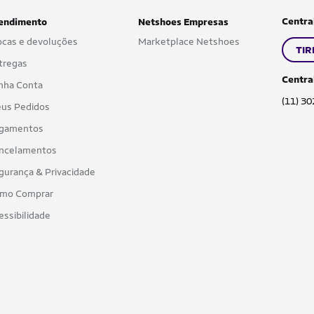
Centra
endimento
Netshoes Empresas
ocas e devoluções
Marketplace Netshoes
TIR
tregas
Centra
nha Conta
(11) 3
us Pedidos
gamentos
ncelamentos
gurança & Privacidade
mo Comprar
essibilidade