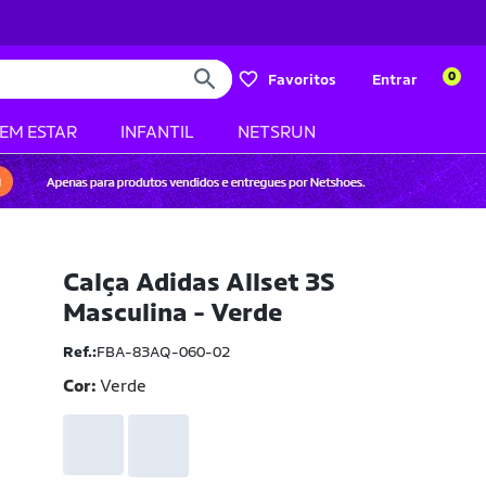
0
Favoritos
Entrar
BEM ESTAR
INFANTIL
NETSRUN
Calça Adidas Allset 3S
Masculina - Verde
Ref.:
FBA-83AQ-060-02
Cor:
Verde