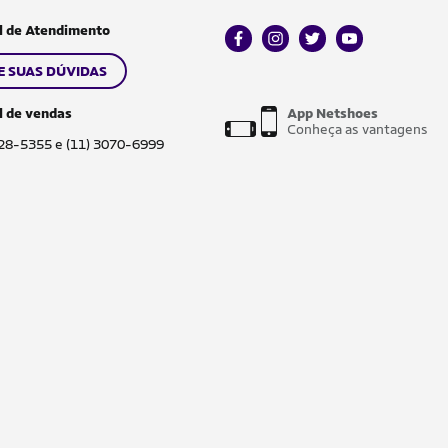
l de Atendimento
facebook
instagram
twitter
youtube
E SUAS DÚVIDAS
l de vendas
App Netshoes
Conheça as vantagens
028-5355 e (11) 3070-6999