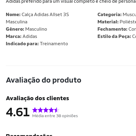
Adidas preferido para um visual completo e cheio de personali
Nome:
Calça Adidas Allset 3S
Categoria:
Muscu
Masculina
Material:
Poliést
Gênero:
Masculino
Fechamento:
Com
Marca:
Adidas
Estilo da Peça:
C
Indicado para:
Treinamento
Avaliação do produto
Avaliação dos clientes
4.61
Média entre 38 opiniões
Recomendações