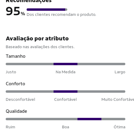
95
%
Dos clientes recomendam o produto.
Avaliação por atributo
Baseado nas avaliações dos clientes.
Tamanho
Justo
Na Medida
Largo
Conforto
Desconfortável
Confortável
Muito Confortáv
Qualidade
Ruim
Boa
Ótima