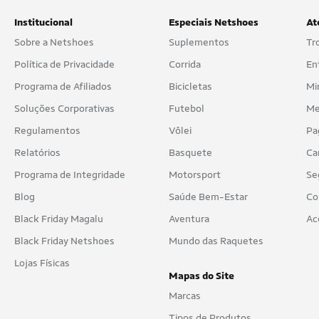
Institucional
Especiais Netshoes
At
Sobre a Netshoes
Suplementos
Tr
Política de Privacidade
Corrida
En
Programa de Afiliados
Bicicletas
Mi
Soluções Corporativas
Futebol
Me
Regulamentos
Vôlei
Pa
Relatórios
Basquete
Ca
Programa de Integridade
Motorsport
Se
Blog
Saúde Bem-Estar
Co
Black Friday Magalu
Aventura
Ac
Black Friday Netshoes
Mundo das Raquetes
Lojas Físicas
Mapas do Site
Marcas
Tipos de Produtos