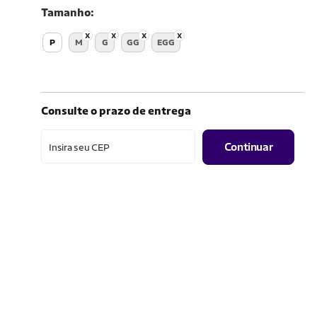
Tamanho
P
M
G
GG
EGG
Consulte o prazo de entrega
Continuar
Insira seu CEP