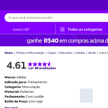
Busca
Todas as categorias
Inserir CEP
Home
Fitness e Musculação
Calças
Masculino
Adidas
Verde
Calça 
4.61
Ler 38 avaliações
Marca:
Adidas
Indicado para:
Treinamento
Categoria:
Musculação
Material:
Poliéster
Fechamento:
Com cordão
Estilo da Peça:
Com logo
Ver mais