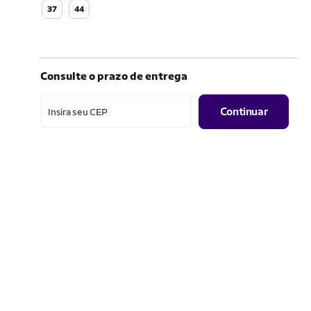
37
44
Consulte o prazo de entrega
Continuar
Insira seu CEP