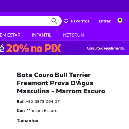
0
Favoritos
Entrar
BEM ESTAR
INFANTIL
NETSRUN
Bota Couro Bull Terrier
Freemont Prova D'Água
Masculina - Marrom Escuro
Ref.:
A52-3573-264-37
Cor:
Marrom Escuro
Tamanho