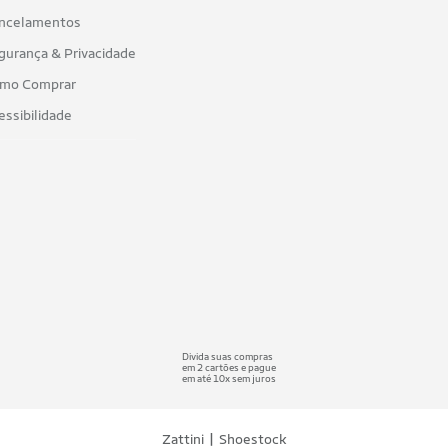
ncelamentos
gurança & Privacidade
mo Comprar
essibilidade
Divida suas compras
em 2 cartões e pague
em até 10x sem juros
|
Zattini
Shoestock