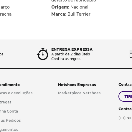
arço
Origem:
Nacional
racha
Marca:
Bull Terrier
ENTREGA EXPRESSA
os
A partir de 2 dias úteis
Confira as regras
Centra
endimento
Netshoes Empresas
ocas e devoluções
Marketplace Netshoes
TIR
tregas
Centra
nha Conta
(11) 3
us Pedidos
gamentos