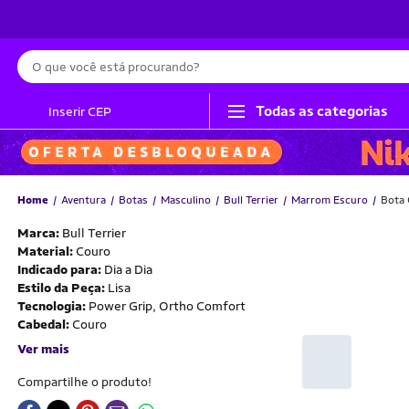
Busca
Todas as categorias
Inserir CEP
Home
Aventura
Botas
Masculino
Bull Terrier
Marrom Escuro
Bota 
Marca:
Bull Terrier
Material:
Couro
Indicado para:
Dia a Dia
Estilo da Peça:
Lisa
Tecnologia:
Power Grip, Ortho Comfort
Cabedal:
Couro
Ver mais
Compartilhe o produto!