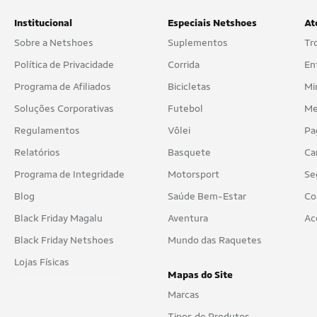
Institucional
Especiais Netshoes
At
Sobre a Netshoes
Suplementos
Tr
Política de Privacidade
Corrida
En
Programa de Afiliados
Bicicletas
Mi
Soluções Corporativas
Futebol
Me
Regulamentos
Vôlei
Pa
Relatórios
Basquete
Ca
Programa de Integridade
Motorsport
Se
Blog
Saúde Bem-Estar
Co
Black Friday Magalu
Aventura
Ac
Black Friday Netshoes
Mundo das Raquetes
Lojas Físicas
Mapas do Site
Marcas
Tipos de Produtos