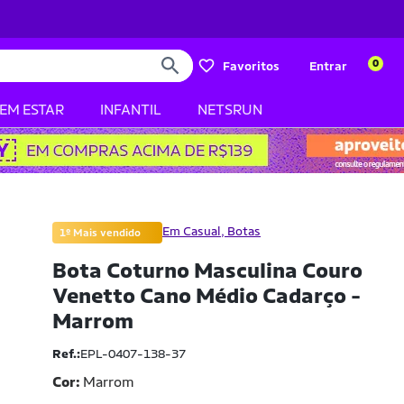
0
Favoritos
Entrar
BEM ESTAR
INFANTIL
NETSRUN
Em Casual, Botas
1º Mais vendido
Bota Coturno Masculina Couro
Venetto Cano Médio Cadarço -
Marrom
Ref.:
EPL-0407-138-37
Cor:
Marrom