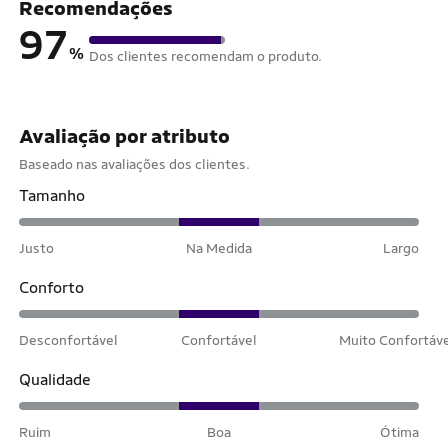
Recomendações
97
%
Dos clientes recomendam o produto.
Avaliação por atributo
Baseado nas avaliações dos clientes.
Tamanho
Justo
Na Medida
Largo
Conforto
Desconfortável
Confortável
Muito Confortáv
Qualidade
Ruim
Boa
Ótima