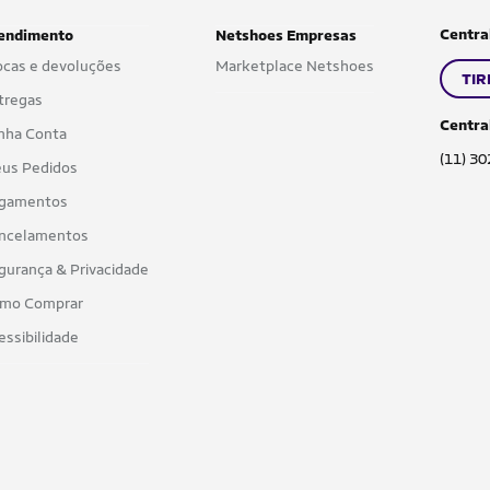
Centra
endimento
Netshoes Empresas
ocas e devoluções
Marketplace Netshoes
TIR
tregas
Centra
nha Conta
(11) 3
us Pedidos
gamentos
ncelamentos
gurança & Privacidade
mo Comprar
essibilidade