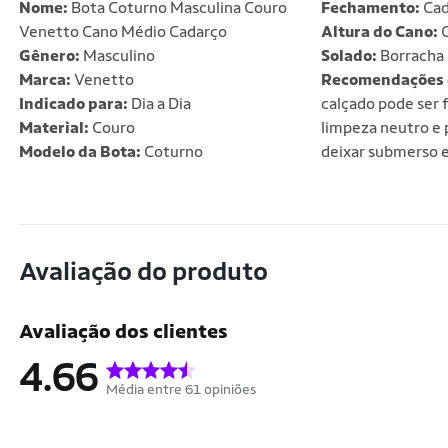
Nome:
Bota Coturno Masculina Couro
Fechamento:
Cad
Venetto Cano Médio Cadarço
Altura do Cano:
C
Gênero:
Masculino
Solado:
Borracha
Marca:
Venetto
Recomendações 
Indicado para:
Dia a Dia
calçado pode ser 
Material:
Couro
limpeza neutro e
Modelo da Bota:
Coturno
deixar submerso e
Avaliação do produto
Avaliação dos clientes
4.66
Média entre 61 opiniões