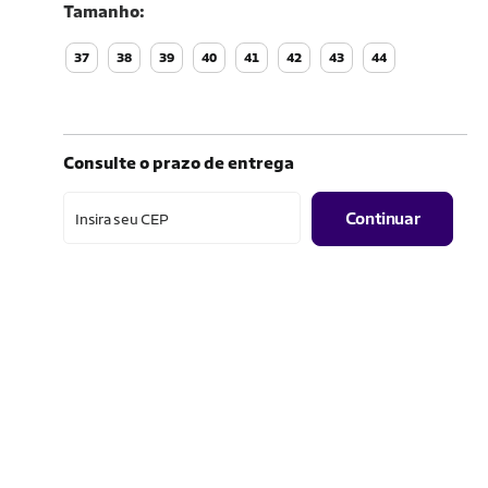
Tamanho
37
38
39
40
41
42
43
44
Consulte o prazo de entrega
Continuar
Insira seu CEP