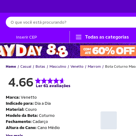
Busca
Todas as categorias
Inserir CEP
Home
Casual
Botas
Masculino
Venetto
Marrom
Bota Coturno Mas
4.66
Ler 61 avaliações
Marca:
Venetto
Indicado para:
Dia a Dia
Material:
Couro
Modelo da Bota:
Coturno
Fechamento:
Cadarço
Altura do Cano:
Cano Médio
Ver mais