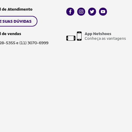
l de Atendimento
facebook
instagram
twitter
youtube
E SUAS DÚVIDAS
l de vendas
App Netshoes
Conheça as vantagens
028-5355 e (11) 3070-6999