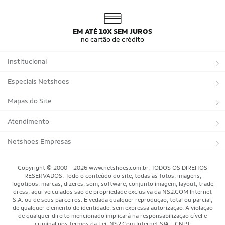
EM ATÉ 10X SEM JUROS
no cartão de crédito
Institucional
Sobre a Netshoes
Especiais Netshoes
Política de Privacidade
Suplementos
Mapas do Site
Programa de Afiliados
Corrida
Marcas
Atendimento
Regulamentos
Bicicletas
Tipos de Produtos
Trocas e devoluções
Netshoes Empresas
Relatórios
Futebol
Departamentos
Entregas
Marketplace Netshoes
Copyright © 2000 - 2026 www.netshoes.com.br, TODOS OS DIREITOS
Programa de Integridade
RESERVADOS. Todo o conteúdo do site, todas as fotos, imagens,
Vôlei
Minha Conta
logotipos, marcas, dizeres, som, software, conjunto imagem, layout, trade
dress, aqui veiculados são de propriedade exclusiva da NS2.COM Internet
Blog
Basquete
Meus Pedidos
S.A. ou de seus parceiros. É vedada qualquer reprodução, total ou parcial,
de qualquer elemento de identidade, sem expressa autorização. A violação
Black Friday Magalu
Motorsport
Pagamentos
de qualquer direito mencionado implicará na responsabilização cível e
criminal nos termos da Lei. NS2.Com Internet S/A - CNPJ: