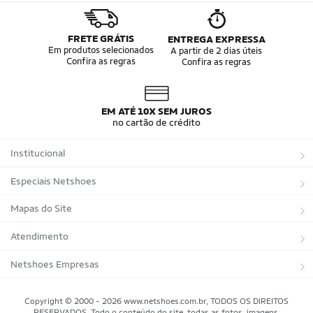
FRETE GRÁTIS
ENTREGA EXPRESSA
Em produtos selecionados
A partir de 2 dias úteis
Confira as regras
Confira as regras
EM ATÉ 10X SEM JUROS
no cartão de crédito
Institucional
Sobre a Netshoes
Especiais Netshoes
Política de Privacidade
Suplementos
Mapas do Site
Programa de Afiliados
Corrida
Marcas
Atendimento
Regulamentos
Bicicletas
Tipos de Produtos
Trocas e devoluções
Netshoes Empresas
Relatórios
Futebol
Departamentos
Entregas
Marketplace Netshoes
Copyright © 2000 - 2026 www.netshoes.com.br, TODOS OS DIREITOS
Programa de Integridade
RESERVADOS. Todo o conteúdo do site, todas as fotos, imagens,