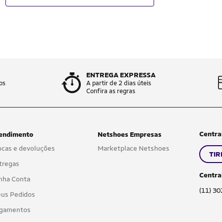
ENTREGA EXPRESSA
os
A partir de 2 dias úteis
Confira as regras
Centra
endimento
Netshoes Empresas
ocas e devoluções
Marketplace Netshoes
TIR
tregas
Centra
nha Conta
(11) 3
us Pedidos
gamentos