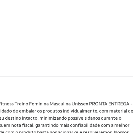
 Fitness Treino Feminina Masculina Unissex PRONTA ENTREGA -
do de embalar os produtos individualmente, com material d
seu destino intacto, minimizando possíveis danos durante o
suem nota fiscal, garantindo mais confiabilidade com a melhor
ade com o produto basta nos acionar que resolveremos. Nossos