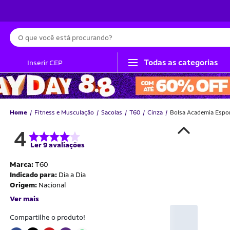
Busca
Todas as categorias
Inserir CEP
Home
Fitness e Musculação
Sacolas
T60
Cinza
Bolsa Academia Espor
4
Ler 9 avaliações
Marca:
T60
Indicado para:
Dia a Dia
Origem:
Nacional
Ver mais
Compartilhe o produto!