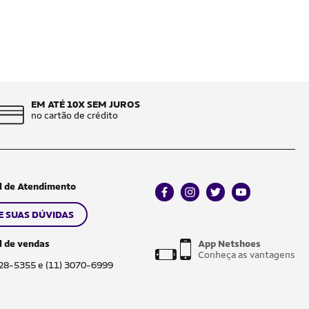
EM ATÉ 10X SEM JUROS
no cartão de crédito
l de Atendimento
facebook
instagram
twitter
youtube
E SUAS DÚVIDAS
l de vendas
App Netshoes
Conheça as vantagens
028-5355 e (11) 3070-6999