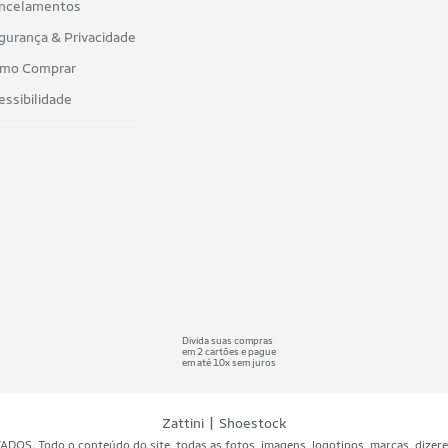
ncelamentos
gurança & Privacidade
mo Comprar
essibilidade
Divida suas compras
em 2 cartões e pague
em até 10x sem juros
|
Zattini
Shoestock
 Todo o conteúdo do site, todas as fotos, imagens, logotipos, marcas, dizeres, 