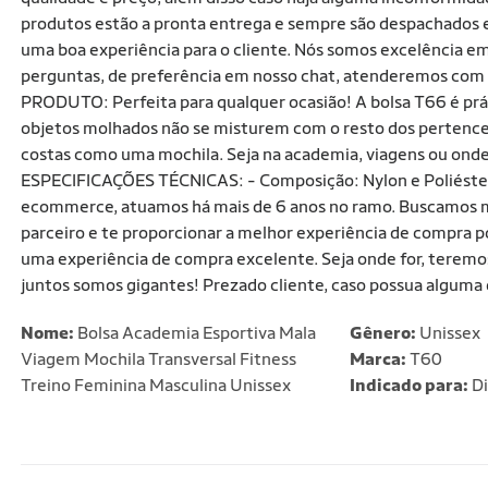
produtos estão a pronta entrega e sempre são despachados e
uma boa experiência para o cliente. Nós somos excelência em
perguntas, de preferência em nosso chat, atenderemos com 
PRODUTO: Perfeita para qualquer ocasião! A bolsa T66 é prát
objetos molhados não se misturem com o resto dos pertences
costas como uma mochila. Seja na academia, viagens ou onde fo
ESPECIFICAÇÕES TÉCNICAS: - Composição: Nylon e Poliéster
ecommerce, atuamos há mais de 6 anos no ramo. Buscamos m
parceiro e te proporcionar a melhor experiência de compra p
uma experiência de compra excelente. Seja onde for, teremos 
juntos somos gigantes! Prezado cliente, caso possua alguma 
Nome:
Bolsa Academia Esportiva Mala
Gênero:
Unissex
Viagem Mochila Transversal Fitness
Marca:
T60
Treino Feminina Masculina Unissex
Indicado para:
Di