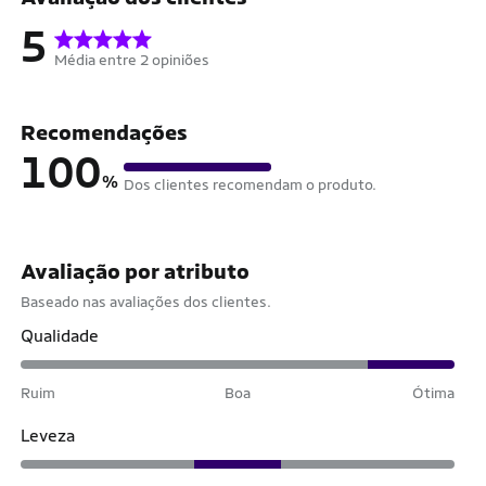
5
Média entre 2 opiniões
Recomendações
100
%
Dos clientes recomendam o produto.
Avaliação por atributo
Baseado nas avaliações dos clientes.
Qualidade
Ruim
Boa
Ótima
Leveza