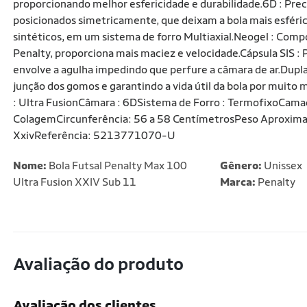
proporcionando melhor esfericidade e durabilidade.6D : Prec
posicionados simetricamente, que deixam a bola mais esféric
sintéticos, em um sistema de forro Multiaxial.Neogel : Com
Penalty, proporciona mais maciez e velocidade.Cápsula SIS : P
envolve a agulha impedindo que perfure a câmara de ar.Dupl
junção dos gomos e garantindo a vida útil da bola por muit
: Ultra FusionCâmara : 6DSistema de Forro : TermofixoCamada
ColagemCircunferência: 56 a 58 CentímetrosPeso Aproxima
XxivReferência: 5213771070-U
Nome:
Bola Futsal Penalty Max 100
Gênero:
Unissex
Ultra Fusion XXIV Sub 11
Marca:
Penalty
Avaliação do produto
Avaliação dos clientes