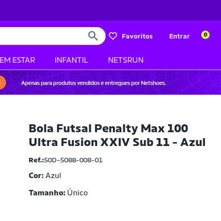
0
Favoritos
Entrar
BEM ESTAR
INFANTIL
NETSRUN
Bola Futsal Penalty Max 100
Ultra Fusion XXIV Sub 11 - Azul
Ref.:
50D-5088-008-01
Cor:
Azul
Tamanho
Único