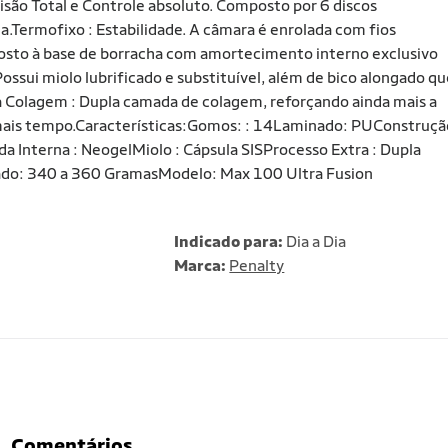
isão Total e Controle absoluto. Composto por 6 discos
a.Termofixo : Estabilidade. A câmara é enrolada com fios
posto à base de borracha com amortecimento interno exclusivo
ossui miolo lubrificado e substituível, além de bico alongado qu
a Colagem : Dupla camada de colagem, reforçando ainda mais a
o mais tempo.Características:Gomos: : 14Laminado: PUConstruçã
 Interna : NeogelMiolo : Cápsula SISProcesso Extra : Dupla
do: 340 a 360 GramasModelo: Max 100 Ultra Fusion
Indicado para:
Dia a Dia
Marca:
Penalty
Comentários