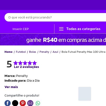
Busca
Todas as categorias
Inserir CEP
Home
Futebol
Bolas
Penalty
Azul
Bola Futsal Penalty Max 100 Ultra
5
Ler 2 avaliações
Marca:
Penalty
Indicado para:
Dia a Dia
Ver mais
Compartilhe o produto!