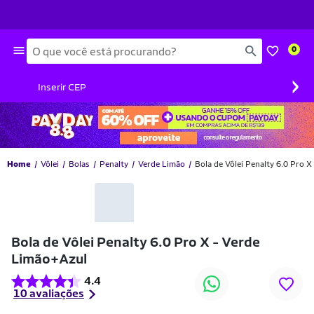
Busca
0
›
Inserir CEP
Home
Vôlei
Bolas
Penalty
Verde Limão
Bola de Vôlei Penalty 6.0 Pro 
-17% OFF
Bola de Vôlei Penalty 6.0 Pro X - Verde
Limão+Azul
4.4
10 avaliações