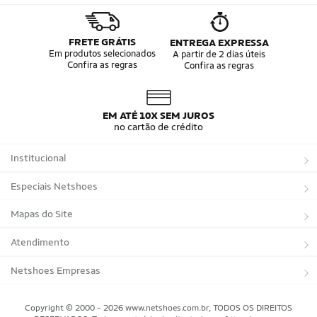
FRETE GRÁTIS
ENTREGA EXPRESSA
Em produtos selecionados
A partir de 2 dias úteis
Confira as regras
Confira as regras
EM ATÉ 10X SEM JUROS
no cartão de crédito
Institucional
Sobre a Netshoes
Especiais Netshoes
Política de Privacidade
Suplementos
Mapas do Site
Programa de Afiliados
Corrida
Marcas
Atendimento
Regulamentos
Bicicletas
Tipos de Produtos
Trocas e devoluções
Netshoes Empresas
Relatórios
Futebol
Departamentos
Entregas
Marketplace Netshoes
Copyright © 2000 - 2026 www.netshoes.com.br, TODOS OS DIREITOS