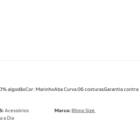
0% algodãoCor: MarinhoAba Curva 06 costurasGarantia contra
S:
Acessórios
Marca:
Rhino Size
a a Dia