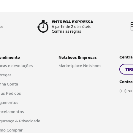
ENTREGA EXPRESSA
os
A partir de 2 dias úteis
Confira as regras
Centra
endimento
Netshoes Empresas
ocas e devoluções
Marketplace Netshoes
TIR
tregas
Centra
nha Conta
(11) 3
us Pedidos
gamentos
ncelamentos
gurança & Privacidade
mo Comprar