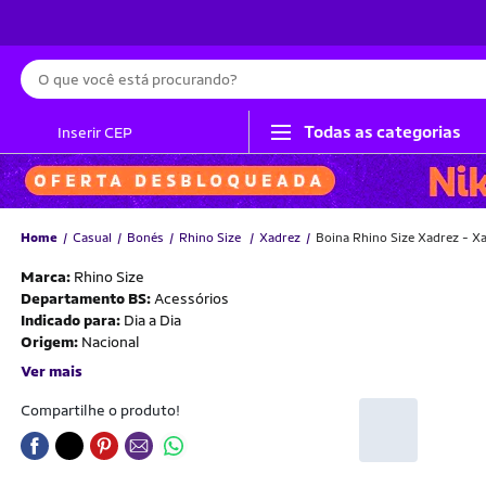
Busca
Todas as categorias
Inserir CEP
Home
Casual
Bonés
Rhino Size
Xadrez
Boina Rhino Size Xadrez - X
Marca:
Rhino Size
Departamento BS:
Acessórios
Indicado para:
Dia a Dia
Origem:
Nacional
Ver mais
Compartilhe o produto!