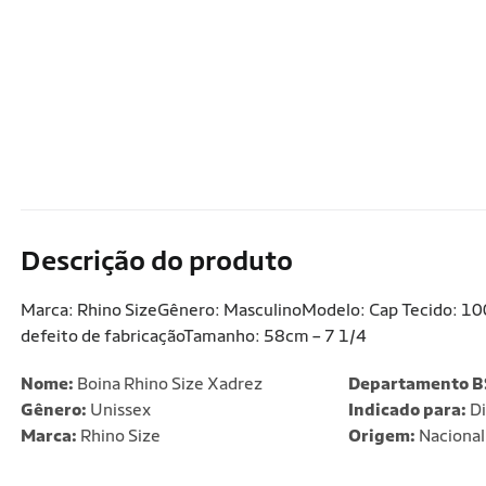
Descrição do produto
Marca: Rhino SizeGênero: MasculinoModelo: Cap Tecido: 10
defeito de fabricaçãoTamanho: 58cm – 7 1/4
Nome:
Boina Rhino Size Xadrez
Departamento B
Gênero:
Unissex
Indicado para:
Di
Marca:
Rhino Size
Origem:
Nacional