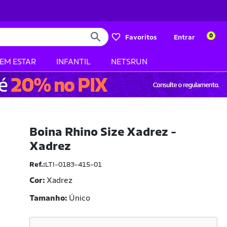
0
Favoritos
Entrar
BEM ESTAR
INFANTIL
NETSRUN
Boina Rhino Size Xadrez -
Xadrez
Ref.:
LTI-0183-415-01
Cor:
Xadrez
Tamanho
Único