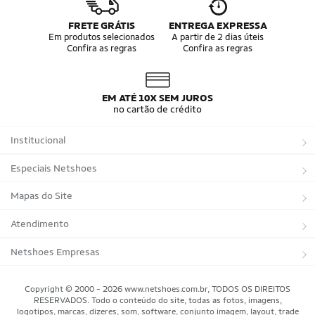
FRETE GRÁTIS
ENTREGA EXPRESSA
Em produtos selecionados
A partir de 2 dias úteis
Confira as regras
Confira as regras
EM ATÉ 10X SEM JUROS
no cartão de crédito
Institucional
Sobre a Netshoes
Especiais Netshoes
Política de Privacidade
Suplementos
Mapas do Site
Programa de Afiliados
Corrida
Marcas
Atendimento
Regulamentos
Bicicletas
Tipos de Produtos
Trocas e devoluções
Netshoes Empresas
Relatórios
Futebol
Departamentos
Entregas
Marketplace Netshoes
Copyright © 2000 - 2026 www.netshoes.com.br, TODOS OS DIREITOS
Programa de Integridade
RESERVADOS. Todo o conteúdo do site, todas as fotos, imagens,
Vôlei
Minha Conta
logotipos, marcas, dizeres, som, software, conjunto imagem, layout, trade