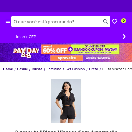
Busca
0
›
Inserir CEP
Home
Casual
Blusas
Feminino
Get Fashion
Preto
Blusa Viscose Com