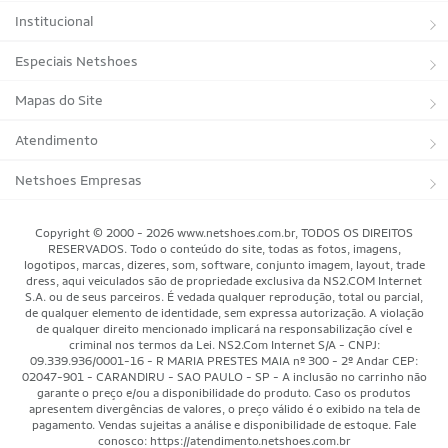
Institucional
Sobre a Netshoes
Especiais Netshoes
Política de Privacidade
Suplementos
Mapas do Site
Programa de Afiliados
Corrida
Marcas
Atendimento
Regulamentos
Bicicletas
Tipos de Produtos
Trocas e devoluções
Netshoes Empresas
Relatórios
Futebol
Departamentos
Entregas
Marketplace Netshoes
Copyright © 2000 - 2026 www.netshoes.com.br, TODOS OS DIREITOS
Programa de Integridade
RESERVADOS. Todo o conteúdo do site, todas as fotos, imagens,
Vôlei
Minha Conta
logotipos, marcas, dizeres, som, software, conjunto imagem, layout, trade
dress, aqui veiculados são de propriedade exclusiva da NS2.COM Internet
Blog
Basquete
Meus Pedidos
S.A. ou de seus parceiros. É vedada qualquer reprodução, total ou parcial,
de qualquer elemento de identidade, sem expressa autorização. A violação
Black Friday Magalu
Motorsport
Pagamentos
de qualquer direito mencionado implicará na responsabilização cível e
criminal nos termos da Lei. NS2.Com Internet S/A - CNPJ:
09.339.936/0001-16 - R MARIA PRESTES MAIA nº 300 - 2º Andar CEP:
Black Friday Netshoes
Saúde Bem-Estar
Cancelamentos
02047-901 - CARANDIRU - SAO PAULO - SP - A inclusão no carrinho não
garante o preço e/ou a disponibilidade do produto. Caso os produtos
Lojas Físicas
Aventura
Segurança & Privacidade
apresentem divergências de valores, o preço válido é o exibido na tela de
pagamento. Vendas sujeitas a análise e disponibilidade de estoque. Fale
Mundo das Raquetes
conosco: https://atendimento.netshoes.com.br
Como Comprar