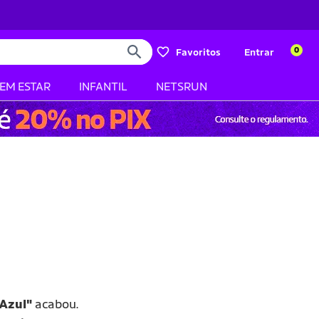
0
Favoritos
Entrar
BEM ESTAR
INFANTIL
NETSRUN
 Azul"
acabou.