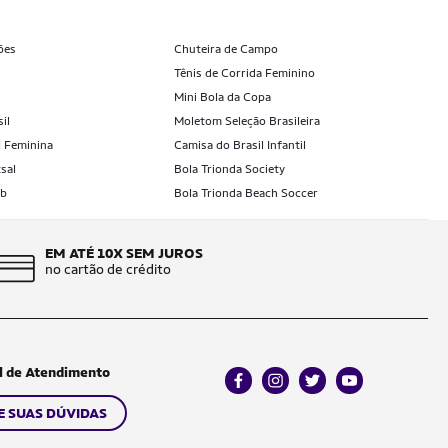
ões
Chuteira de Campo
Tênis de Corrida Feminino
Mini Bola da Copa
il
Moletom Seleção Brasileira
l Feminina
Camisa do Brasil Infantil
sal
Bola Trionda Society
ub
Bola Trionda Beach Soccer
EM ATÉ 10X SEM JUROS
no cartão de crédito
l de Atendimento
facebook
instagram
twitter
youtube
E SUAS DÚVIDAS