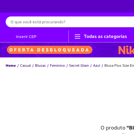
Busca
Todas as categorias
Inserir CEP
Home
Casual
Blusas
Feminino
Secret Glam
Azul
Blusa Plus Size E
O produto
"B