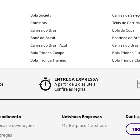
Bola Society
Camisa de Seleç
Chuteiras
Tênis de Corrida
Camisa do Brasil
Bola da Copa
Boné do Brasil
Bandeira do Bras
Camisa do Brasil Azul
Camisa do Brasi
Bola Trionda Campo
Bola Trionda Fut
Bola Trionda Training
Bola Trionda Cl
ENTREGA EXPRESSA
os
A partir de 2 dias úteis
Confira as regras
Centra
endimento
Netshoes Empresas
ocas e devoluções
Marketplace Netshoes
TIR
tregas