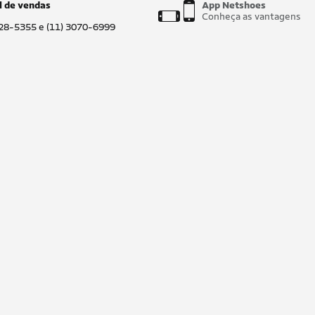
l de vendas
App Netshoes
Conheça as vantagens
028-5355 e (11) 3070-6999