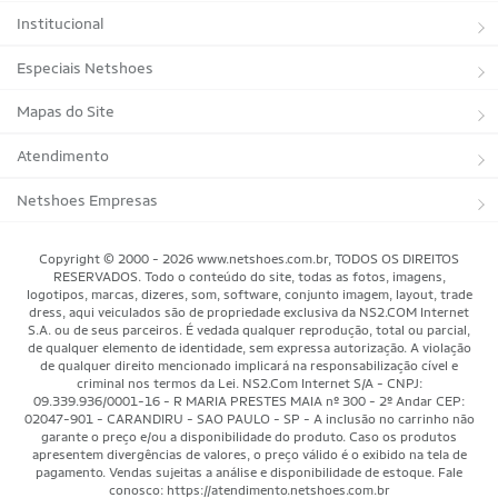
Institucional
Sobre a Netshoes
Especiais Netshoes
Política de Privacidade
Suplementos
Mapas do Site
Programa de Afiliados
Corrida
Marcas
Atendimento
Regulamentos
Bicicletas
Tipos de Produtos
Trocas e devoluções
Netshoes Empresas
Relatórios
Futebol
Departamentos
Entregas
Marketplace Netshoes
Copyright © 2000 - 2026 www.netshoes.com.br, TODOS OS DIREITOS
Programa de Integridade
RESERVADOS. Todo o conteúdo do site, todas as fotos, imagens,
Vôlei
Minha Conta
logotipos, marcas, dizeres, som, software, conjunto imagem, layout, trade
dress, aqui veiculados são de propriedade exclusiva da NS2.COM Internet
Blog
Basquete
Meus Pedidos
S.A. ou de seus parceiros. É vedada qualquer reprodução, total ou parcial,
de qualquer elemento de identidade, sem expressa autorização. A violação
Black Friday Magalu
Motorsport
Pagamentos
de qualquer direito mencionado implicará na responsabilização cível e
criminal nos termos da Lei. NS2.Com Internet S/A - CNPJ:
09.339.936/0001-16 - R MARIA PRESTES MAIA nº 300 - 2º Andar CEP:
Black Friday Netshoes
Saúde Bem-Estar
Cancelamentos
02047-901 - CARANDIRU - SAO PAULO - SP - A inclusão no carrinho não
garante o preço e/ou a disponibilidade do produto. Caso os produtos
Lojas Físicas
Aventura
Segurança & Privacidade
apresentem divergências de valores, o preço válido é o exibido na tela de
pagamento. Vendas sujeitas a análise e disponibilidade de estoque. Fale
Mundo das Raquetes
conosco: https://atendimento.netshoes.com.br
Como Comprar