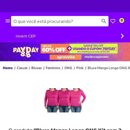
Busca
0
›
Inserir CEP
Home
Casual
Blusas
Feminino
ONG
Pink
Blusa Manga Longa ONG Ki