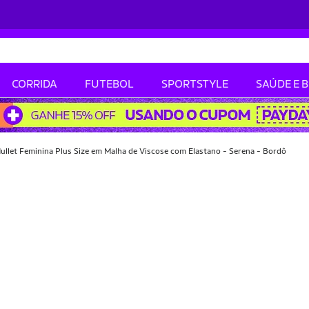
CORRIDA
FUTEBOL
SPORTSTYLE
SAÚDE E 
llet Feminina Plus Size em Malha de Viscose com Elastano - Serena - Bordô
-22% OFF