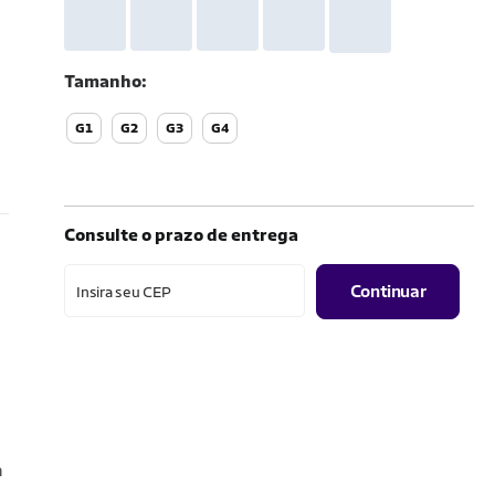
Tamanho
G1
G2
G3
G4
Consulte o prazo de entrega
Continuar
Insira seu CEP
m