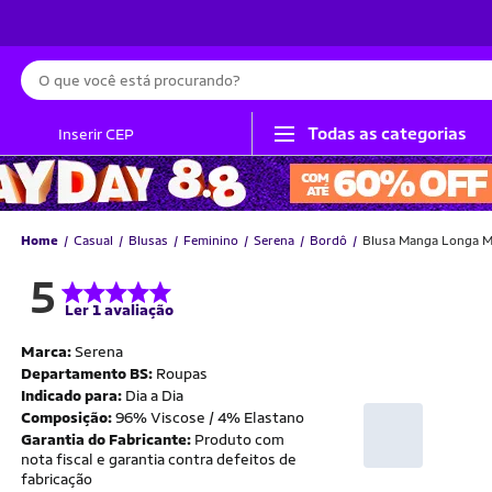
Busca
Todas as categorias
Inserir CEP
Home
Casual
Blusas
Feminino
Serena
Bordô
Blusa Manga Longa Mu
5
Ler 1 avaliação
Marca:
Serena
Departamento BS:
Roupas
Indicado para:
Dia a Dia
Composição:
96% Viscose / 4% Elastano
Garantia do Fabricante:
Produto com
nota fiscal e garantia contra defeitos de
fabricação