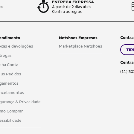
ENTREGA EXPRESSA
os
A partir de 2 dias úteis
Confira as regras
Centra
endimento
Netshoes Empresas
ocas e devoluções
Marketplace Netshoes
TIR
tregas
Centra
nha Conta
(11) 3
us Pedidos
gamentos
ncelamentos
gurança & Privacidade
mo Comprar
essibilidade