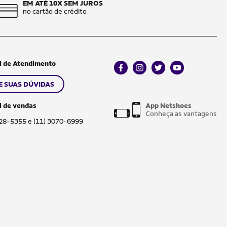
EM ATÉ 10X SEM JUROS
no cartão de crédito
l de Atendimento
facebook
instagram
twitter
youtube
E SUAS DÚVIDAS
l de vendas
App Netshoes
Conheça as vantagens
028-5355 e (11) 3070-6999