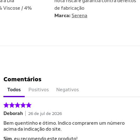
a a Dia
nota fiscal e garantia contra defeitos
 Viscose / 4%
de fabricação
Marca:
Serena
Comentários
Todos
Positivos
Negativos
Deborah
26 de jul de 2026
Bem quentinho e ótimo. Indico comprarem um número
acima da indicação do site.
Sim
, eu recomendo este produto!