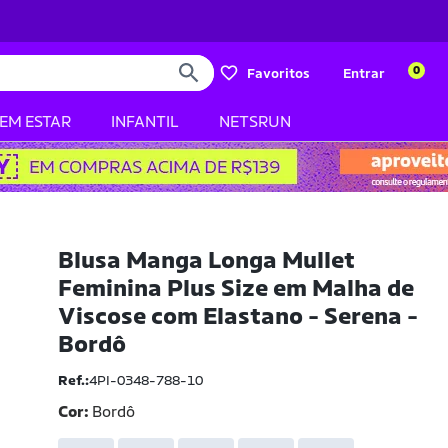
0
Favoritos
Entrar
BEM ESTAR
INFANTIL
NETSRUN
Blusa Manga Longa Mullet
Feminina Plus Size em Malha de
Viscose com Elastano - Serena -
Bordô
Ref.:
4PI-0348-788-10
Cor:
Bordô