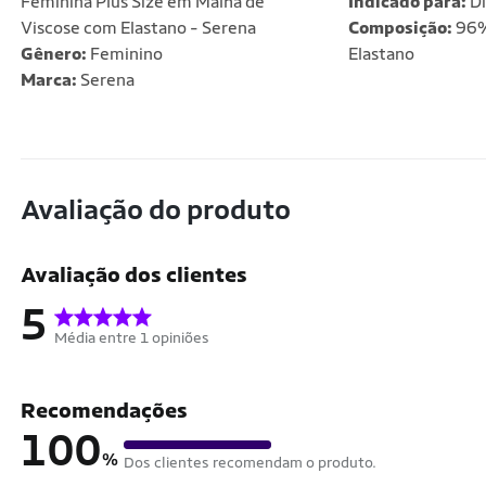
Feminina Plus Size em Malha de
Indicado para:
Di
Viscose com Elastano - Serena
Composição:
96%
Gênero:
Feminino
Elastano
Marca:
Serena
Avaliação do produto
Avaliação dos clientes
5
Média entre 1 opiniões
Recomendações
100
%
Dos clientes recomendam o produto.