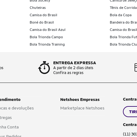
Bola Society
Camisa de Seleç
Chuteiras
Tênis de Corrida
Camisa do Brasil
Bola da Copa
Boné do Brasil
Bandeira do Bras
Camisa do Brasil Azul
Camisa do Brasi
Bola Trionda Campo
Bola Trionda Fut
Bola Trionda Training
Bola Trionda Cl
ENTREGA EXPRESSA
os
A partir de 2 dias úteis
Confira as regras
Centra
endimento
Netshoes Empresas
ocas e devoluções
Marketplace Netshoes
TIR
tregas
Centra
nha Conta
(11) 3
us Pedidos