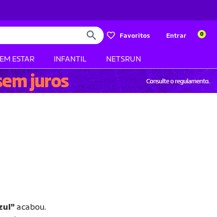
0
Favoritos
Entrar
BEM ESTAR
INFANTIL
NETSRUN
zul"
acabou.