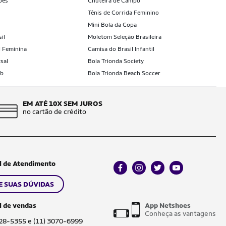
ões
Chuteira de Campo
Tênis de Corrida Feminino
Mini Bola da Copa
il
Moletom Seleção Brasileira
l Feminina
Camisa do Brasil Infantil
sal
Bola Trionda Society
ub
Bola Trionda Beach Soccer
EM ATÉ 10X SEM JUROS
no cartão de crédito
l de Atendimento
facebook
instagram
twitter
youtube
E SUAS DÚVIDAS
l de vendas
App Netshoes
Conheça as vantagens
028-5355 e (11) 3070-6999