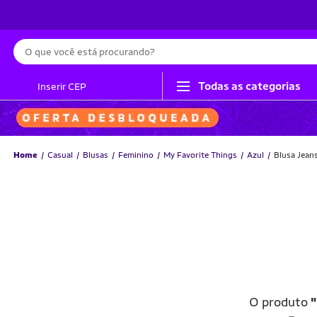
Busca
Todas as categorias
Inserir CEP
Home
Casual
Blusas
Feminino
My Favorite Things
Azul
Blusa Jean
O produto
"