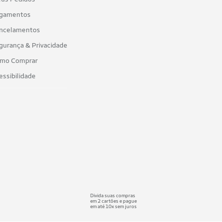
gamentos
ncelamentos
gurança & Privacidade
mo Comprar
essibilidade
Divida suas compras
em 2 cartões e pague
em até 10x sem juros