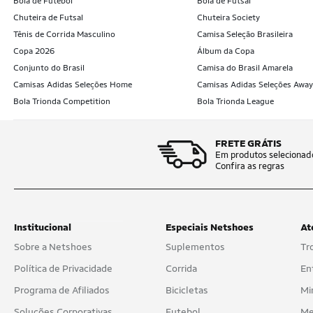
Bola de Futebol
Bola de Futsal
Chuteira de Futsal
Chuteira Society
Tênis de Corrida Masculino
Camisa Seleção Brasileira
Copa 2026
Álbum da Copa
Conjunto do Brasil
Camisa do Brasil Amarela
Camisas Adidas Seleções Home
Camisas Adidas Seleções Away
Bola Trionda Competition
Bola Trionda League
FRETE GRÁTIS
Em produtos selecionad
Confira as regras
Institucional
Especiais Netshoes
At
Sobre a Netshoes
Suplementos
Tr
Política de Privacidade
Corrida
En
Programa de Afiliados
Bicicletas
Mi
Soluções Corporativas
Futebol
Me