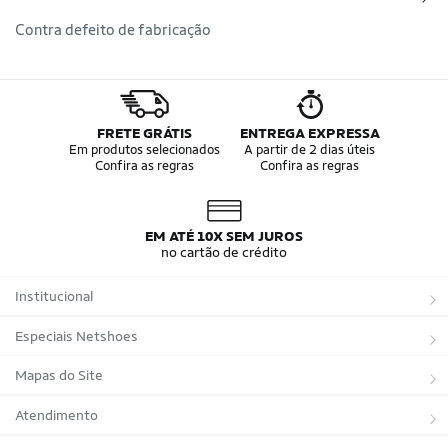
Contra defeito de fabricação
FRETE GRÁTIS
ENTREGA EXPRESSA
Em produtos selecionados
A partir de 2 dias úteis
Confira as regras
Confira as regras
EM ATÉ 10X SEM JUROS
no cartão de crédito
Institucional
Sobre a Netshoes
Especiais Netshoes
Política de Privacidade
Suplementos
Mapas do Site
Programa de Afiliados
Corrida
Marcas
Atendimento