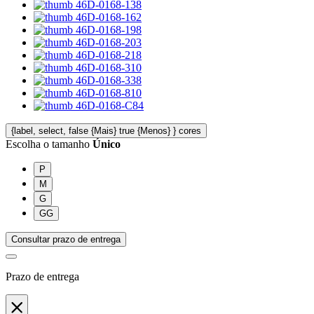
{label, select, false {Mais} true {Menos} } cores
Escolha o
tamanho
Único
P
M
G
GG
Consultar prazo de entrega
Prazo de entrega