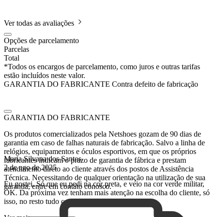
Ver todas as avaliações
Opções de parcelamento
Parcelas
Total
*Todos os encargos de parcelamento, como juros e outras tarifas
estão incluídos neste valor.
GARANTIA DO FABRICANTE
Contra defeito de fabricação
GARANTIA DO FABRICANTE
Os produtos comercializados pela Netshoes gozam de 90 dias de
garantia em caso de falhas naturais de fabricação.
Salvo a linha de
relógios, equipamentos e óculos esportivos, em que os próprios
Maria Silvana dos Santos
fabricantes indicam o prazo de garantia de fábrica e prestam
2 de ago de 2025
atendimento direto ao cliente através dos postos de Assistência
Técnica.
Necessitando de qualquer orientação na utilização de sua
Eu gostei. Só que eu pedi na cor preta, e veio na cor verde militar,
garantia, entre em contato conosco.
OK. Da próxima vez tenham mais atenção na escolha do cliente, só
isso, no resto tudo certo.