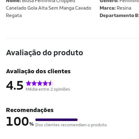
Nome:
Blusa Feminina Cropped
Gênero:
Feminin
Canelado Gola Alta Sem Manga Cavado
Marca:
Resina
Regata
Departamento B
Avaliação do produto
Avaliação dos clientes
4.5
Média entre 2 opiniões
Recomendações
100
%
Dos clientes recomendam o produto.