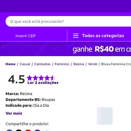
Busca
Todas as categorias
Inserir CEP
Home
Casual
Camisetas
Feminino
Resina
Verde
Blusa Feminina Cr
4.5
Ler 2 avaliações
Marca:
Resina
Departamento BS:
Roupas
Indicado para:
Dia a Dia
Ver mais
Compartilhe o produto!