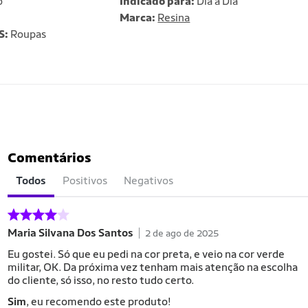
o
Indicado para:
Dia a Dia
Marca:
Resina
S:
Roupas
Comentários
Todos
Positivos
Negativos
Maria Silvana Dos Santos
2 de ago de 2025
Eu gostei. Só que eu pedi na cor preta, e veio na cor verde
militar, OK. Da próxima vez tenham mais atenção na escolha
do cliente, só isso, no resto tudo certo.
Sim
, eu recomendo este produto!