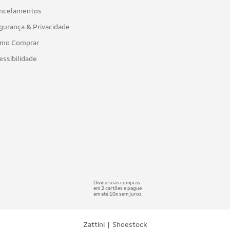
ncelamentos
gurança & Privacidade
mo Comprar
essibilidade
Divida suas compras
em 2 cartões e pague
em até 10x sem juros
|
Zattini
Shoestock