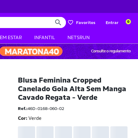
0
Favoritos
Entrar
BEM ESTAR
INFANTIL
NETSRUN
Blusa Feminina Cropped
Canelado Gola Alta Sem Manga
Cavado Regata - Verde
Ref.:
46D-0168-060-02
Cor:
Verde