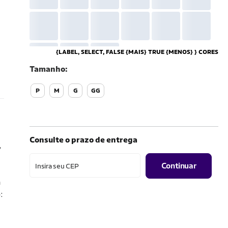
{LABEL, SELECT, FALSE {MAIS} TRUE {MENOS} } CORES
Tamanho
P
M
G
GG
Consulte o prazo de entrega
,
Continuar
Insira seu CEP
a
: