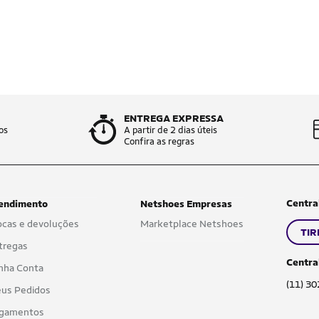
ENTREGA EXPRESSA
os
A partir de 2 dias úteis
Confira as regras
Centra
endimento
Netshoes Empresas
ocas e devoluções
Marketplace Netshoes
TIR
tregas
Centra
nha Conta
(11) 3
us Pedidos
gamentos