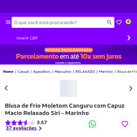
Busca
0
›
Inserir CEP
Home
Casual
Agasalhos
Masculino
RELAXADO
Marinho
Blusa de Fr
-40% OFF
Blusa de Frio Moletom Canguru com Capuz
Macio Relaxado Siri - Marinho
3.57
37 avaliações