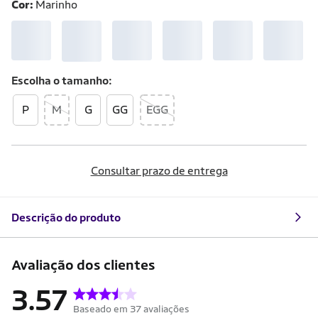
Cor:
Marinho
Escolha o
tamanho
P
M
G
GG
EGG
Consultar prazo de entrega
Descrição do produto
Avaliação dos clientes
3.57
Baseado em 37 avaliações