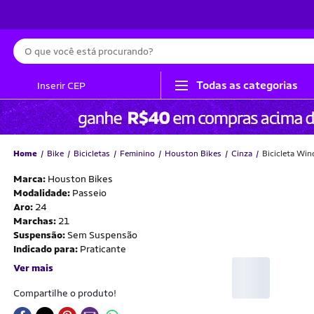
Busca
Todas as categorias
Inserir CEP
Home
Bike
Bicicletas
Feminino
Houston Bikes
Cinza
Bicicleta Wi
Marca:
Houston Bikes
Modalidade:
Passeio
Aro:
24
Marchas:
21
Suspensão:
Sem Suspensão
Indicado para:
Praticante
Ver mais
Compartilhe o produto!