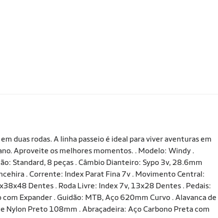
 duas rodas. A linha passeio é ideal para viver aventuras em
no. Aproveite os melhores momentos. . Modelo: Windy .
ção: Standard, 8 peças . Câmbio Dianteiro: Sypo 3v, 28.6mm
hira . Corrente: Index Parat Fina 7v . Movimento Central:
x38x48 Dentes . Roda Livre: Index 7v, 13x28 Dentes . Pedais:
ço com Expander . Guidão: MTB, Aço 620mm Curvo . Alavanca de
rake Nylon Preto 108mm . Abraçadeira: Aço Carbono Preta com