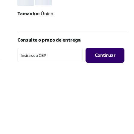
Tamanho
Único
Consulte o prazo de entrega
Continuar
Insira seu CEP