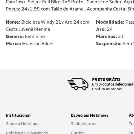
Parafuso . Selim: Full Bike RVS Preto . Canote de Selim: Aç
Pneus: 24x1.95 com Talão de Arame . Acompanha Cesta: Sim
Nome:
Bicicleta Windy 21v Aro 24 com
Modalidade:
Pas
Cesta Juvenil Menina
Aro:
24
Gênero:
Feminino
Marchas:
21
Marca:
Houston Bikes
Suspensão:
Sem 
FRETE GRÁTIS
Em produtos selecionad
Confira as regras
Institucional
Especiais Netshoes
At
Sobre a Netshoes
Suplementos
Tr
Política de Privacidade
Corrida
En