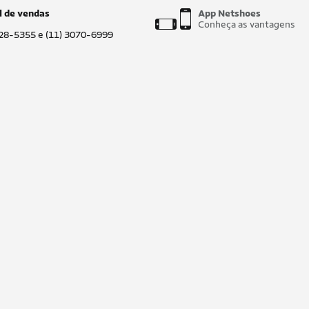
l de vendas
App Netshoes
Conheça as vantagens
028-5355 e (11) 3070-6999