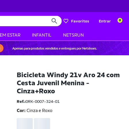
0
Favoritos
Entrar
BEM ESTAR
INFANTIL
NETSRUN
Bicicleta Windy 21v Aro 24 com
Cesta Juvenil Menina -
Cinza+Roxo
Ref.:
0RK-0007-324-01
Cor:
Cinza e Roxo