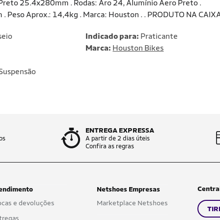
o Preto 25.4x280mm . Rodas: Aro 24, Alumínio Aero Preto .
 . Peso Aprox.: 14,4kg . Marca: Houston . . PRODUTO NA CAIX
seio
Indicado para:
Praticante
Marca:
Houston Bikes
Suspensão
ENTREGA EXPRESSA
os
A partir de 2 dias úteis
Confira as regras
Centra
endimento
Netshoes Empresas
ocas e devoluções
Marketplace Netshoes
TIR
tregas