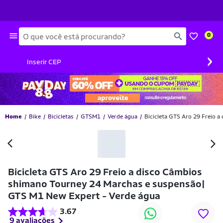
Busca
0
›
Inserir CEP
Home
Bike
Bicicletas
GTSM1
Verde água
Bicicleta GTS Aro 29 Freio 
-44% OFF
Bicicleta GTS Aro 29 Freio a disco Câmbios
shimano Tourney 24 Marchas e suspensão|
GTS M1 New Expert - Verde água
3.67
9 avaliações