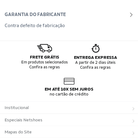
GARANTIA DO FABRICANTE
Contra defeito de fabricação
FRETE GRÁTIS
ENTREGA EXPRESSA
Em produtos selecionados
A partir de 2 dias úteis
Confira as regras
Confira as regras
EM ATÉ 10X SEM JUROS
no cartão de crédito
Institucional
Sobre a Netshoes
Especiais Netshoes
Política de Privacidade
Suplementos
Mapas do Site