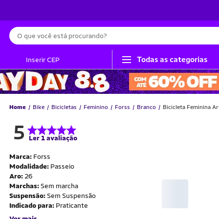
Busca
Todas as categorias
Inserir CEP
Home
Bike
Bicicletas
Feminino
Forss
Branco
Bicicleta Feminina A
5
Ler 1 avaliação
Marca:
Forss
Modalidade:
Passeio
Aro:
26
Marchas:
Sem marcha
Suspensão:
Sem Suspensão
Indicado para:
Praticante
Ver mais