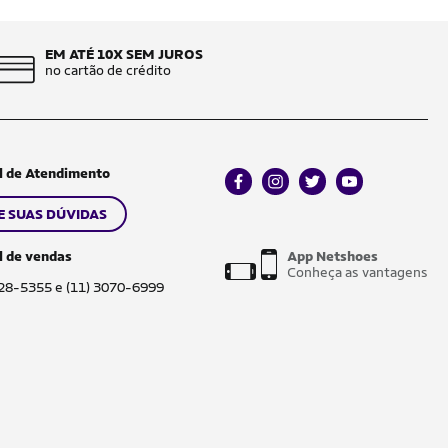
EM ATÉ 10X SEM JUROS
no cartão de crédito
l de Atendimento
facebook
instagram
twitter
youtube
E SUAS DÚVIDAS
l de vendas
App Netshoes
Conheça as vantagens
028-5355 e (11) 3070-6999