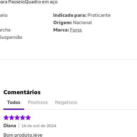
para PasseioQuadro em aço
seio
Indicado para:
Praticante
Origem:
Nacional
rcha
Marca:
Forss
Suspensão
Comentários
Todos
Positivos
Negativos
Diana
16 de out de 2024
Bom produto,leve