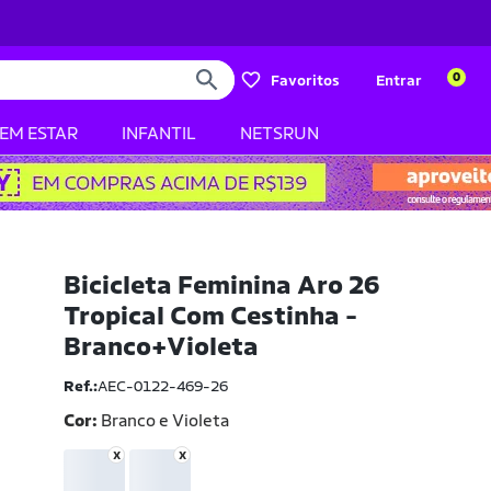
0
Favoritos
Entrar
BEM ESTAR
INFANTIL
NETSRUN
Bicicleta Feminina Aro 26
Tropical Com Cestinha -
Branco+Violeta
Ref.:
AEC-0122-469-26
Cor:
Branco e Violeta