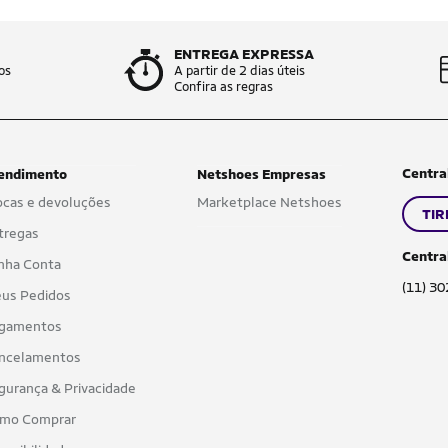
ENTREGA EXPRESSA
os
A partir de 2 dias úteis
Confira as regras
Centra
endimento
Netshoes Empresas
ocas e devoluções
Marketplace Netshoes
TIR
tregas
Centra
nha Conta
(11) 3
us Pedidos
gamentos
ncelamentos
gurança & Privacidade
mo Comprar