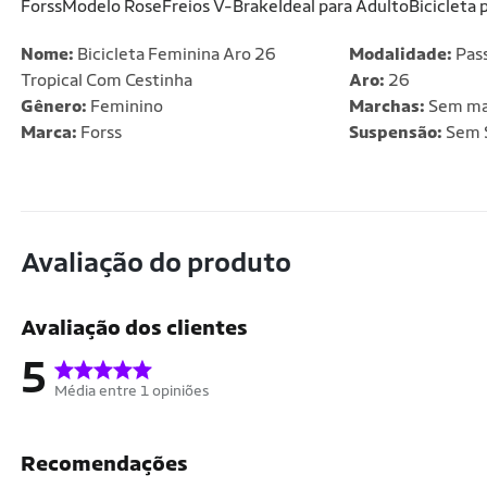
ForssModelo RoseFreios V-BrakeIdeal para AdultoBicicleta 
Nome:
Bicicleta Feminina Aro 26
Modalidade:
Pas
Tropical Com Cestinha
Aro:
26
Gênero:
Feminino
Marchas:
Sem ma
Marca:
Forss
Suspensão:
Sem 
Avaliação do produto
Avaliação dos clientes
5
Média entre 1 opiniões
Recomendações