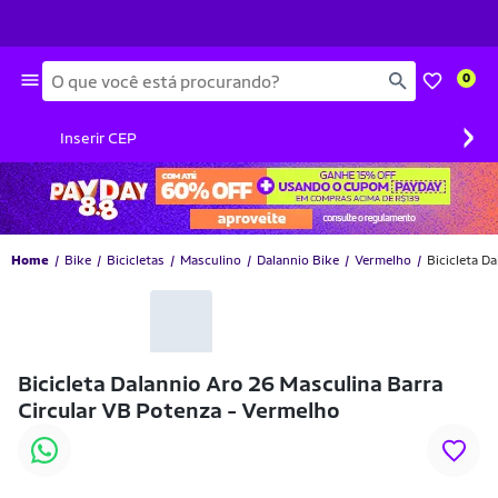
Busca
0
›
Inserir CEP
Home
Bike
Bicicletas
Masculino
Dalannio Bike
Vermelho
Bicicleta D
Bicicleta Dalannio Aro 26 Masculina Barra
Circular VB Potenza - Vermelho