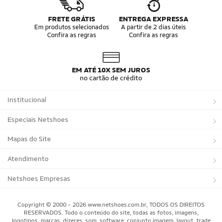
FRETE GRÁTIS
ENTREGA EXPRESSA
Em produtos selecionados
A partir de 2 dias úteis
Confira as regras
Confira as regras
EM ATÉ 10X SEM JUROS
no cartão de crédito
Institucional
Sobre a Netshoes
Especiais Netshoes
Política de Privacidade
Suplementos
Mapas do Site
Programa de Afiliados
Corrida
Marcas
Atendimento
Regulamentos
Bicicletas
Tipos de Produtos
Trocas e devoluções
Netshoes Empresas
Relatórios
Futebol
Departamentos
Entregas
Marketplace Netshoes
Copyright © 2000 - 2026 www.netshoes.com.br, TODOS OS DIREITOS
Programa de Integridade
RESERVADOS. Todo o conteúdo do site, todas as fotos, imagens,
Vôlei
Minha Conta
logotipos, marcas, dizeres, som, software, conjunto imagem, layout, trade