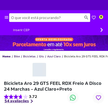
Busca
0
›
Inserir CEP
Home
Bike
Bicicletas
Gts
Azul Claro
Bicicleta Aro 29 GTS FEEL RDX F
-40% OFF
Bicicleta Aro 29 GTS FEEL RDX Freio A Disco
24 Marchas - Azul Claro+Preto
3.72
54 avaliações