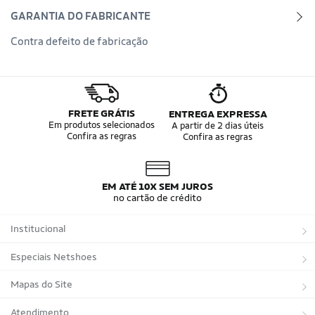
GARANTIA DO FABRICANTE
Contra defeito de fabricação
FRETE GRÁTIS
ENTREGA EXPRESSA
Em produtos selecionados
A partir de 2 dias úteis
Confira as regras
Confira as regras
EM ATÉ 10X SEM JUROS
no cartão de crédito
Institucional
Sobre a Netshoes
Especiais Netshoes
Política de Privacidade
Suplementos
Mapas do Site
Programa de Afiliados
Corrida
Marcas
Atendimento